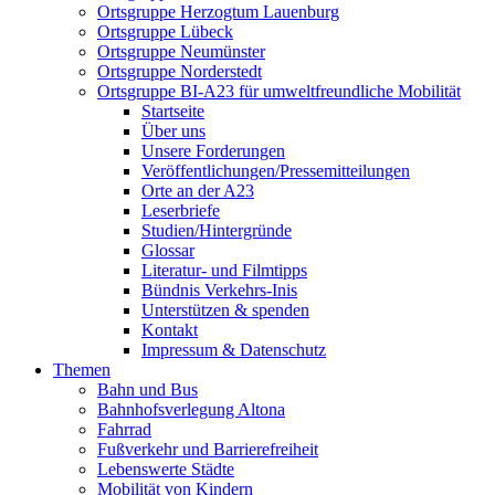
Ortsgruppe Herzogtum Lauenburg
Ortsgruppe Lübeck
Ortsgruppe Neumünster
Ortsgruppe Norderstedt
Ortsgruppe BI-A23 für umweltfreundliche Mobilität
Startseite
Über uns
Unsere Forderungen
Veröffentlichungen/Pressemitteilungen
Orte an der A23
Leserbriefe
Studien/Hintergründe
Glossar
Literatur- und Filmtipps
Bündnis Verkehrs-Inis
Unterstützen & spenden
Kontakt
Impressum & Datenschutz
Themen
Bahn und Bus
Bahnhofsverlegung Altona
Fahrrad
Fußverkehr und Barrierefreiheit
Lebenswerte Städte
Mobilität von Kindern