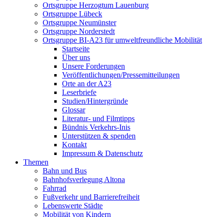
Ortsgruppe Herzogtum Lauenburg
Ortsgruppe Lübeck
Ortsgruppe Neumünster
Ortsgruppe Norderstedt
Ortsgruppe BI-A23 für umweltfreundliche Mobilität
Startseite
Über uns
Unsere Forderungen
Veröffentlichungen/Pressemitteilungen
Orte an der A23
Leserbriefe
Studien/Hintergründe
Glossar
Literatur- und Filmtipps
Bündnis Verkehrs-Inis
Unterstützen & spenden
Kontakt
Impressum & Datenschutz
Themen
Bahn und Bus
Bahnhofsverlegung Altona
Fahrrad
Fußverkehr und Barrierefreiheit
Lebenswerte Städte
Mobilität von Kindern