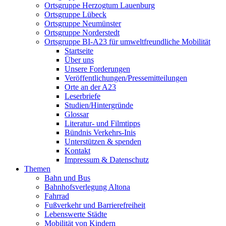
Ortsgruppe Herzogtum Lauenburg
Ortsgruppe Lübeck
Ortsgruppe Neumünster
Ortsgruppe Norderstedt
Ortsgruppe BI-A23 für umweltfreundliche Mobilität
Startseite
Über uns
Unsere Forderungen
Veröffentlichungen/Pressemitteilungen
Orte an der A23
Leserbriefe
Studien/Hintergründe
Glossar
Literatur- und Filmtipps
Bündnis Verkehrs-Inis
Unterstützen & spenden
Kontakt
Impressum & Datenschutz
Themen
Bahn und Bus
Bahnhofsverlegung Altona
Fahrrad
Fußverkehr und Barrierefreiheit
Lebenswerte Städte
Mobilität von Kindern