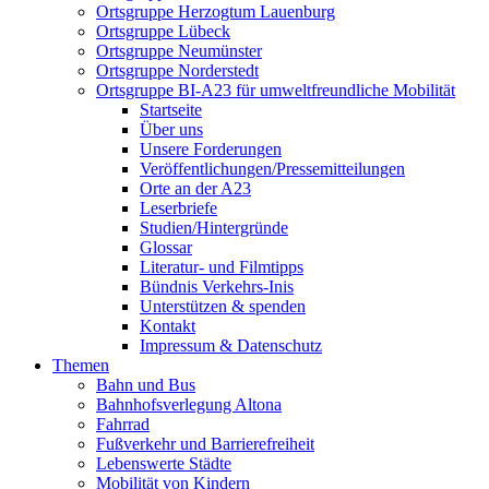
Ortsgruppe Herzogtum Lauenburg
Ortsgruppe Lübeck
Ortsgruppe Neumünster
Ortsgruppe Norderstedt
Ortsgruppe BI-A23 für umweltfreundliche Mobilität
Startseite
Über uns
Unsere Forderungen
Veröffentlichungen/Pressemitteilungen
Orte an der A23
Leserbriefe
Studien/Hintergründe
Glossar
Literatur- und Filmtipps
Bündnis Verkehrs-Inis
Unterstützen & spenden
Kontakt
Impressum & Datenschutz
Themen
Bahn und Bus
Bahnhofsverlegung Altona
Fahrrad
Fußverkehr und Barrierefreiheit
Lebenswerte Städte
Mobilität von Kindern