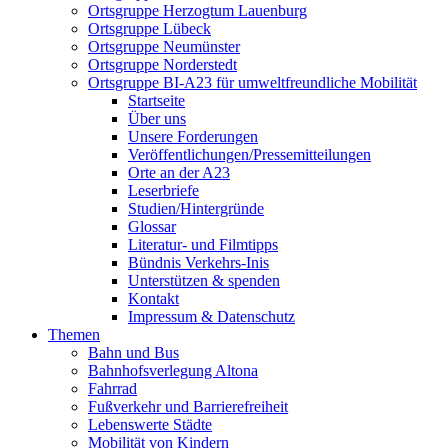
Ortsgruppe Herzogtum Lauenburg
Ortsgruppe Lübeck
Ortsgruppe Neumünster
Ortsgruppe Norderstedt
Ortsgruppe BI-A23 für umweltfreundliche Mobilität
Startseite
Über uns
Unsere Forderungen
Veröffentlichungen/Pressemitteilungen
Orte an der A23
Leserbriefe
Studien/Hintergründe
Glossar
Literatur- und Filmtipps
Bündnis Verkehrs-Inis
Unterstützen & spenden
Kontakt
Impressum & Datenschutz
Themen
Bahn und Bus
Bahnhofsverlegung Altona
Fahrrad
Fußverkehr und Barrierefreiheit
Lebenswerte Städte
Mobilität von Kindern