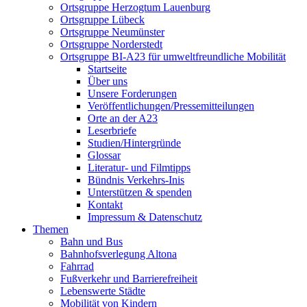
Ortsgruppe Herzogtum Lauenburg
Ortsgruppe Lübeck
Ortsgruppe Neumünster
Ortsgruppe Norderstedt
Ortsgruppe BI-A23 für umweltfreundliche Mobilität
Startseite
Über uns
Unsere Forderungen
Veröffentlichungen/Pressemitteilungen
Orte an der A23
Leserbriefe
Studien/Hintergründe
Glossar
Literatur- und Filmtipps
Bündnis Verkehrs-Inis
Unterstützen & spenden
Kontakt
Impressum & Datenschutz
Themen
Bahn und Bus
Bahnhofsverlegung Altona
Fahrrad
Fußverkehr und Barrierefreiheit
Lebenswerte Städte
Mobilität von Kindern