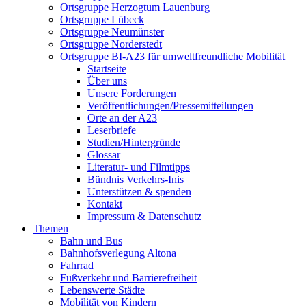
Ortsgruppe Herzogtum Lauenburg
Ortsgruppe Lübeck
Ortsgruppe Neumünster
Ortsgruppe Norderstedt
Ortsgruppe BI-A23 für umweltfreundliche Mobilität
Startseite
Über uns
Unsere Forderungen
Veröffentlichungen/Pressemitteilungen
Orte an der A23
Leserbriefe
Studien/Hintergründe
Glossar
Literatur- und Filmtipps
Bündnis Verkehrs-Inis
Unterstützen & spenden
Kontakt
Impressum & Datenschutz
Themen
Bahn und Bus
Bahnhofsverlegung Altona
Fahrrad
Fußverkehr und Barrierefreiheit
Lebenswerte Städte
Mobilität von Kindern