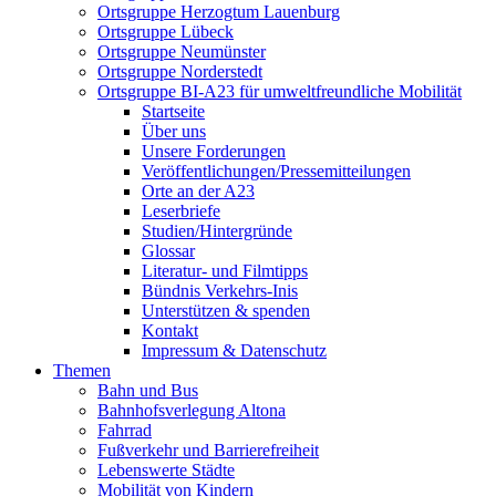
Ortsgruppe Herzogtum Lauenburg
Ortsgruppe Lübeck
Ortsgruppe Neumünster
Ortsgruppe Norderstedt
Ortsgruppe BI-A23 für umweltfreundliche Mobilität
Startseite
Über uns
Unsere Forderungen
Veröffentlichungen/Pressemitteilungen
Orte an der A23
Leserbriefe
Studien/Hintergründe
Glossar
Literatur- und Filmtipps
Bündnis Verkehrs-Inis
Unterstützen & spenden
Kontakt
Impressum & Datenschutz
Themen
Bahn und Bus
Bahnhofsverlegung Altona
Fahrrad
Fußverkehr und Barrierefreiheit
Lebenswerte Städte
Mobilität von Kindern