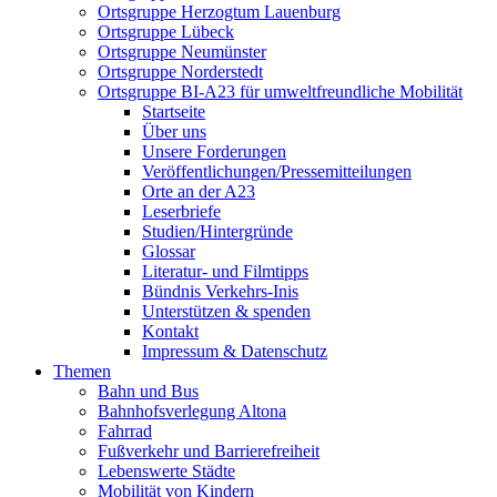
Ortsgruppe Herzogtum Lauenburg
Ortsgruppe Lübeck
Ortsgruppe Neumünster
Ortsgruppe Norderstedt
Ortsgruppe BI-A23 für umweltfreundliche Mobilität
Startseite
Über uns
Unsere Forderungen
Veröffentlichungen/Pressemitteilungen
Orte an der A23
Leserbriefe
Studien/Hintergründe
Glossar
Literatur- und Filmtipps
Bündnis Verkehrs-Inis
Unterstützen & spenden
Kontakt
Impressum & Datenschutz
Themen
Bahn und Bus
Bahnhofsverlegung Altona
Fahrrad
Fußverkehr und Barrierefreiheit
Lebenswerte Städte
Mobilität von Kindern