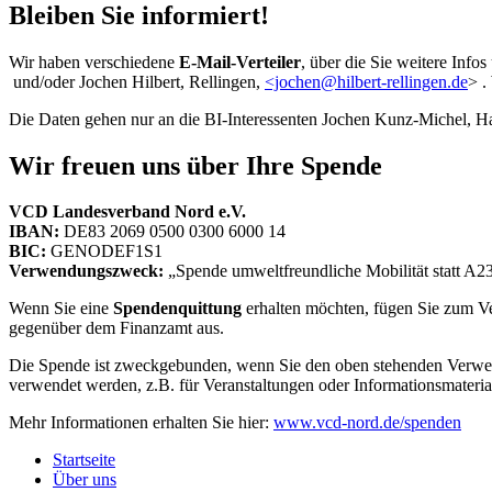
Bleiben Sie informiert!
Wir haben verschiedene
E-Mail-Verteiler
, über die Sie weitere Inf
und/oder Jochen Hilbert, Rellingen,
<jochen@hilbert-rellingen.de
> .
Die Daten gehen nur an die BI-Interessenten Jochen Kunz-Michel, Ha
Wir freuen uns über Ihre Spende
VCD Landesverband Nord e.V.
IBAN:
DE83 2069 0500 0300 6000 14
BIC:
GENODEF1S1
Verwendungszweck:
„Spende umweltfreundliche Mobilität statt A
Wenn Sie eine
Spendenquittung
erhalten möchten, fügen Sie zum V
gegenüber dem Finanzamt aus.
Die Spende ist zweckgebunden, wenn Sie den oben stehenden Verwend
verwendet werden, z.B. für Veranstaltungen oder Informationsmateria
Mehr Informationen erhalten Sie hier:
www.vcd-nord.de/spenden
Startseite
Über uns