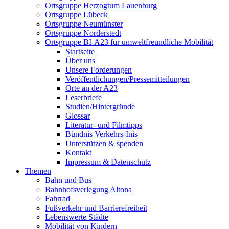
Ortsgruppe Herzogtum Lauenburg
Ortsgruppe Lübeck
Ortsgruppe Neumünster
Ortsgruppe Norderstedt
Ortsgruppe BI-A23 für umweltfreundliche Mobilität
Startseite
Über uns
Unsere Forderungen
Veröffentlichungen/Pressemitteilungen
Orte an der A23
Leserbriefe
Studien/Hintergründe
Glossar
Literatur- und Filmtipps
Bündnis Verkehrs-Inis
Unterstützen & spenden
Kontakt
Impressum & Datenschutz
Themen
Bahn und Bus
Bahnhofsverlegung Altona
Fahrrad
Fußverkehr und Barrierefreiheit
Lebenswerte Städte
Mobilität von Kindern