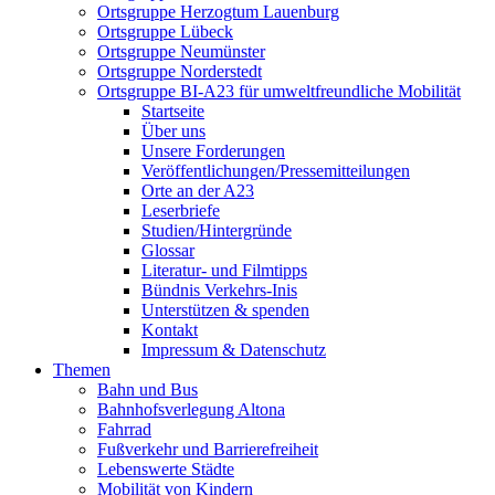
Ortsgruppe Herzogtum Lauenburg
Ortsgruppe Lübeck
Ortsgruppe Neumünster
Ortsgruppe Norderstedt
Ortsgruppe BI-A23 für umweltfreundliche Mobilität
Startseite
Über uns
Unsere Forderungen
Veröffentlichungen/Pressemitteilungen
Orte an der A23
Leserbriefe
Studien/Hintergründe
Glossar
Literatur- und Filmtipps
Bündnis Verkehrs-Inis
Unterstützen & spenden
Kontakt
Impressum & Datenschutz
Themen
Bahn und Bus
Bahnhofsverlegung Altona
Fahrrad
Fußverkehr und Barrierefreiheit
Lebenswerte Städte
Mobilität von Kindern