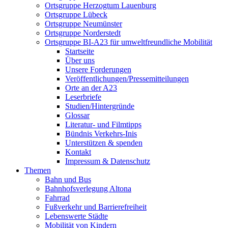
Ortsgruppe Herzogtum Lauenburg
Ortsgruppe Lübeck
Ortsgruppe Neumünster
Ortsgruppe Norderstedt
Ortsgruppe BI-A23 für umweltfreundliche Mobilität
Startseite
Über uns
Unsere Forderungen
Veröffentlichungen/Pressemitteilungen
Orte an der A23
Leserbriefe
Studien/Hintergründe
Glossar
Literatur- und Filmtipps
Bündnis Verkehrs-Inis
Unterstützen & spenden
Kontakt
Impressum & Datenschutz
Themen
Bahn und Bus
Bahnhofsverlegung Altona
Fahrrad
Fußverkehr und Barrierefreiheit
Lebenswerte Städte
Mobilität von Kindern