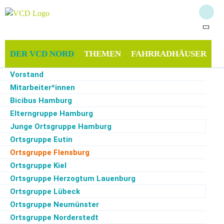
DER VCD NORD
THEMEN
FAHRRADHÄUSER
Vorstand
MITMACHEN & SPENDEN
SERVICE
Mitarbeiter*innen
Bicibus Hamburg
Elterngruppe Hamburg
Junge Ortsgruppe Hamburg
Start
·
Der VCD Nord
·
Ortsgruppe Flensburg
·
PM: VCD Flensburg begrüßt Pläne
der Grünen zur Reaktivierung des Bahndamms
Ortsgruppe Eutin
Ortsgruppe Flensburg
Quelle: VCD
Ortsgruppe Kiel
Ortsgruppe Herzogtum Lauenburg
Ortsgruppe Lübeck
09.12.2024
Ortsgruppe Flensburg, Bahn & Bus,
Ortsgruppe Neumünster
Pressemitteilung
Ortsgruppe Norderstedt