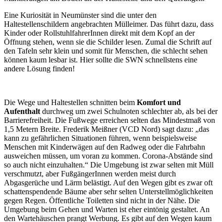
Eine Kuriosität in Neumünster sind die unter den
Haltestellenschildern angebrachten Mülleimer. Das führt dazu, dass
Kinder oder RollstuhlfahrerInnen direkt mit dem Kopf an der
Öffnung stehen, wenn sie die Schilder lesen. Zumal die Schrift auf
den Tafeln sehr klein und somit für Menschen, die schlecht sehen
können kaum lesbar ist. Hier sollte die SWN schnellstens eine
andere Lösung finden!
Die Wege und Haltestellen schnitten beim
Komfort und
Aufenthalt
durchweg um zwei Schulnoten schlechter ab, als bei der
Barrierefreiheit. Die Fußwege erreichen selten das Mindestmaß von
1,5 Metern Breite. Frederik Meißner (VCD Nord) sagt dazu: „das
kann zu gefährlichen Situationen führen, wenn beispielsweise
Menschen mit Kinderwägen auf den Radweg oder die Fahrbahn
ausweichen müssen, um voran zu kommen. Corona-Abstände sind
so auch nicht einzuhalten.“ Die Umgebung ist zwar selten mit Müll
verschmutzt, aber FußgängerInnen werden meist durch
Abgasgerüche und Lärm belästigt. Auf den Wegen gibt es zwar oft
schattenspendende Bäume aber sehr selten Unterstellmöglichkeiten
gegen Regen. Öffentliche Toiletten sind nicht in der Nähe. Die
Umgebung beim Gehen und Warten ist eher eintönig gestaltet. An
den Wartehäuschen prangt Werbung. Es gibt auf den Wegen kaum