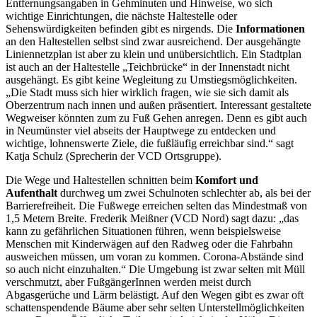
Entfernungsangaben in Gehminuten und Hinweise, wo sich
wichtige Einrichtungen, die nächste Haltestelle oder
Sehenswürdigkeiten befinden gibt es nirgends. Die
Informationen
an den Haltestellen selbst sind zwar ausreichend. Der ausgehängte
Liniennetzplan ist aber zu klein und unübersichtlich. Ein Stadtplan
ist auch an der Haltestelle „Teichbrücke“ in der Innenstadt nicht
ausgehängt. Es gibt keine Wegleitung zu Umstiegsmöglichkeiten.
„Die Stadt muss sich hier wirklich fragen, wie sie sich damit als
Oberzentrum nach innen und außen präsentiert. Interessant gestaltete
Wegweiser könnten zum zu Fuß Gehen anregen. Denn es gibt auch
in Neumünster viel abseits der Hauptwege zu entdecken und
wichtige, lohnenswerte Ziele, die fußläufig erreichbar sind.“ sagt
Katja Schulz (Sprecherin der VCD Ortsgruppe).
Die Wege und Haltestellen schnitten beim
Komfort und
Aufenthalt
durchweg um zwei Schulnoten schlechter ab, als bei der
Barrierefreiheit. Die Fußwege erreichen selten das Mindestmaß von
1,5 Metern Breite. Frederik Meißner (VCD Nord) sagt dazu: „das
kann zu gefährlichen Situationen führen, wenn beispielsweise
Menschen mit Kinderwägen auf den Radweg oder die Fahrbahn
ausweichen müssen, um voran zu kommen. Corona-Abstände sind
so auch nicht einzuhalten.“ Die Umgebung ist zwar selten mit Müll
verschmutzt, aber FußgängerInnen werden meist durch
Abgasgerüche und Lärm belästigt. Auf den Wegen gibt es zwar oft
schattenspendende Bäume aber sehr selten Unterstellmöglichkeiten