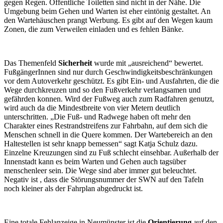
gegen Regen. Öffentliche Toiletten sind nicht in der Nähe. Die
Umgebung beim Gehen und Warten ist eher eintönig gestaltet. An
den Wartehäuschen prangt Werbung. Es gibt auf den Wegen kaum
Zonen, die zum Verweilen einladen und es fehlen Bänke.
Das Themenfeld
Sicherheit
wurde mit „ausreichend“ bewertet.
FußgängerInnen sind nur durch Geschwindigkeitsbeschränkungen
vor dem Autoverkehr geschützt. Es gibt Ein- und Ausfahrten, die die
Wege durchkreuzen und so den Fußverkehr verlangsamen und
gefährden konnen. Wird der Fußweg auch zum Radfahren genutzt,
wird auch da die Mindestbreite von vier Metern deutlich
unterschritten. „Die Fuß- und Radwege haben oft mehr den
Charakter eines Restrandstreifens zur Fahrbahn, auf dem sich die
Menschen schnell in die Quere kommen. Der Wartebereich an den
Haltestellen ist sehr knapp bemessen“ sagt Katja Schulz dazu.
Einzelne Kreuzungen sind zu Fuß schlecht einsehbar. Außerhalb der
Innenstadt kann es beim Warten und Gehen auch tagsüber
menschenleer sein. Die Wege sind aber immer gut beleuchtet.
Negativ ist , dass die Störungsnummer der SWN auf den Tafeln
noch kleiner als der Fahrplan abgedruckt ist.
Eine totale Fehlanzeige in Neumünster ist die
Orientierung
auf den