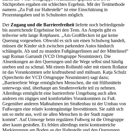
Stichproben ergaben ein schlechtes Ergebnis. Mit der Testmethode
namens „Zu Fuß zur Haltestelle“ ist eine Einschätzung in
Prozentangaben und in Schulnoten möglich.
Der
Zugang und die
Barrierefreiheit
lieferte noch befriedigende
bis ausreichende Ergebnisse bei den Tests. An Ampeln gibt es
teilweise sehr lange Rotphasen. „Am Großflecken ist gar keine
Querung vorgesehen. Obwohl es sich um einen Schulweg handelt,
müssen die Kinder sich zwischen parkenden Autos hindurch
schlängeln. Ab und zu stranden FußgängerInnen auf der Mittelinsel“
sagt Roman Garrandt (VCD Ortsgruppe Neumünster). Die
Absenkungen an den Querungen und die Wege selbst sind häufig
uneben und zu schmal. Mit einem Rollstuhl oder mit einem Rollator
ist das Vorankommen sehr kraftraubend und mühsam. Katja Schulz
(Sprecherin der VCD Ortsgruppe Neumünster) sagt dazu;
„Barrierefreie Wege ermöglichen Menschen, die mit Hilfsmitteln
unterwegs sind, überhaupt am Straßenverkehr teil zu nehmen.
Allerdings ermöglicht eine barrierefreie Umgebung auch allen
anderen ein zügiges und komfortables Vorankommen zu Fuß.
Gegenüber anderen Maßnahmen im Straßenbau ist der Umbau von
Fußwegen eine relativ kostengünstige Investitionen. Sie zahlt sich
um so mehr aus, weil sie allen Menschen in der Stadt zugute
kommt“. Auf Umwege beim regulären Fußweg ist die Ortsgruppe
aber kaum gestoßen. Es fehlen allerdings meist kontrastreiche
Markierungen am Boden an der Haltestelle und den Querungen.