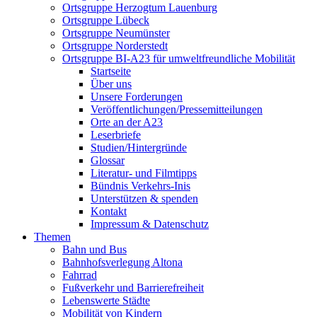
Ortsgruppe Herzogtum Lauenburg
Ortsgruppe Lübeck
Ortsgruppe Neumünster
Ortsgruppe Norderstedt
Ortsgruppe BI-A23 für umweltfreundliche Mobilität
Startseite
Über uns
Unsere Forderungen
Veröffentlichungen/Pressemitteilungen
Orte an der A23
Leserbriefe
Studien/Hintergründe
Glossar
Literatur- und Filmtipps
Bündnis Verkehrs-Inis
Unterstützen & spenden
Kontakt
Impressum & Datenschutz
Themen
Bahn und Bus
Bahnhofsverlegung Altona
Fahrrad
Fußverkehr und Barrierefreiheit
Lebenswerte Städte
Mobilität von Kindern