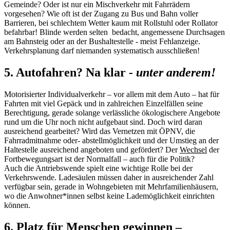
Gemeinde? Oder ist nur ein Mischverkehr mit Fahrrädern
vorgesehen? Wie oft ist der Zugang zu Bus und Bahn voller
Barrieren, bei schlechtem Wetter kaum mit Rollstuhl oder Rollator
befahrbar! Blinde werden selten bedacht, angemessene Durchsagen
am Bahnsteig oder an der Bushaltestelle - meist Fehlanzeige.
Verkehrsplanung darf niemanden systematisch ausschließen!
5. Autofahren? Na klar
- unter anderem!
Motorisierter Individualverkehr – vor allem mit dem Auto – hat für
Fahrten mit viel Gepäck und in zahlreichen Einzelfällen seine
Berechtigung, gerade solange verlässliche ökologischere Angebote
rund um die Uhr noch nicht aufgebaut sind. Doch wird daran
ausreichend gearbeitet? Wird das Vernetzen mit ÖPNV, die
Fahrradmitnahme oder- abstellmöglichkeit und der Umstieg an der
Haltestelle ausreichend angeboten und gefördert? Der
Wechsel
der
Fortbewegungsart ist der Normalfall – auch für die Politik?
Auch die Antriebswende spielt eine wichtige Rolle bei der
Verkehrswende. Ladesäulen müssen daher in ausreichender Zahl
verfügbar sein, gerade in Wohngebieten mit Mehrfamilienhäusern,
wo die Anwohner*innen selbst keine Lademöglichkeit einrichten
können.
6. Platz für Menschen gewinnen –