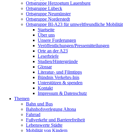
Ortsgruppe Herzogtum Lauenburg
Ortsgruppe Lübeck
Ortsgruppe Neumünster
Ortsgruppe Norderstedt
Ortsgruppe BI-A23 für umweltfreundliche Mobilität
Startseite
Über uns
Unsere Forderungen
Veröffentlichungen/Pressemitteilungen
Orte an der A23
Leserbriefe
Studien/Hintergründe
Glossar
Literatur- und Filmtipps
Bündnis Verkehrs-Inis
Unterstützen & spenden
Kontakt
Impressum & Datenschutz
Themen
Bahn und Bus
Bahnhofsverlegung Altona
Fahrrad
Fußverkehr und Barrierefreiheit
Lebenswerte Städte
Mobilität von Kindern