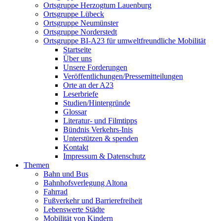
Ortsgruppe Herzogtum Lauenburg
Ortsgruppe Lübeck
Ortsgruppe Neumünster
Ortsgruppe Norderstedt
Ortsgruppe BI-A23 für umweltfreundliche Mobilität
Startseite
Über uns
Unsere Forderungen
Veröffentlichungen/Pressemitteilungen
Orte an der A23
Leserbriefe
Studien/Hintergründe
Glossar
Literatur- und Filmtipps
Bündnis Verkehrs-Inis
Unterstützen & spenden
Kontakt
Impressum & Datenschutz
Themen
Bahn und Bus
Bahnhofsverlegung Altona
Fahrrad
Fußverkehr und Barrierefreiheit
Lebenswerte Städte
Mobilität von Kindern