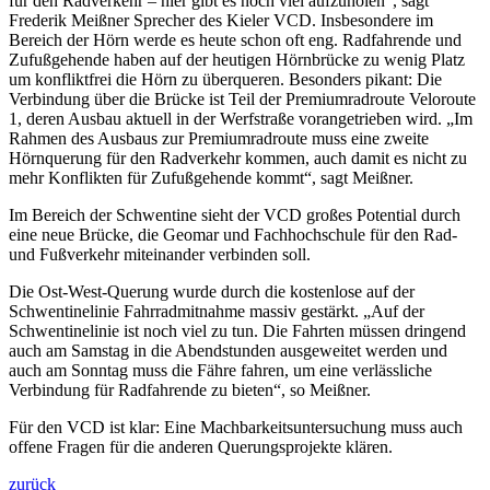
für den Radverkehr – hier gibt es noch viel aufzuholen“, sagt
Frederik Meißner Sprecher des Kieler VCD. Insbesondere im
Bereich der Hörn werde es heute schon oft eng. Radfahrende und
Zufußgehende haben auf der heutigen Hörnbrücke zu wenig Platz
um konfliktfrei die Hörn zu überqueren. Besonders pikant: Die
Verbindung über die Brücke ist Teil der Premiumradroute Veloroute
1, deren Ausbau aktuell in der Werfstraße vorangetrieben wird. „Im
Rahmen des Ausbaus zur Premiumradroute muss eine zweite
Hörnquerung für den Radverkehr kommen, auch damit es nicht zu
mehr Konflikten für Zufußgehende kommt“, sagt Meißner.
Im Bereich der Schwentine sieht der VCD großes Potential durch
eine neue Brücke, die Geomar und Fachhochschule für den Rad-
und Fußverkehr miteinander verbinden soll.
Die Ost-West-Querung wurde durch die kostenlose auf der
Schwentinelinie Fahrradmitnahme massiv gestärkt. „Auf der
Schwentinelinie ist noch viel zu tun. Die Fahrten müssen dringend
auch am Samstag in die Abendstunden ausgeweitet werden und
auch am Sonntag muss die Fähre fahren, um eine verlässliche
Verbindung für Radfahrende zu bieten“, so Meißner.
Für den VCD ist klar: Eine Machbarkeitsuntersuchung muss auch
offene Fragen für die anderen Querungsprojekte klären.
zurück