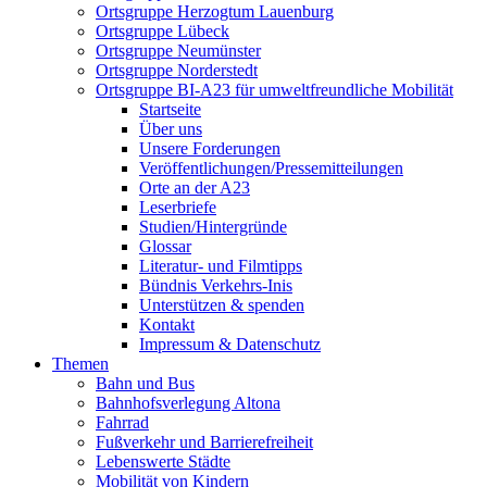
Ortsgruppe Herzogtum Lauenburg
Ortsgruppe Lübeck
Ortsgruppe Neumünster
Ortsgruppe Norderstedt
Ortsgruppe BI-A23 für umweltfreundliche Mobilität
Startseite
Über uns
Unsere Forderungen
Veröffentlichungen/Pressemitteilungen
Orte an der A23
Leserbriefe
Studien/Hintergründe
Glossar
Literatur- und Filmtipps
Bündnis Verkehrs-Inis
Unterstützen & spenden
Kontakt
Impressum & Datenschutz
Themen
Bahn und Bus
Bahnhofsverlegung Altona
Fahrrad
Fußverkehr und Barrierefreiheit
Lebenswerte Städte
Mobilität von Kindern