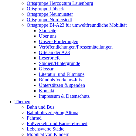
Ortsgruppe Herzogtum Lauenburg
Ortsgruppe Lübeck
Ortsgruppe Neumünster
Ortsgruppe Norderstedt
Ortsgruppe BI-A23 für umweltfreundliche Mobilität
Startseite
Über uns
Unsere Forderungen
Veröffentlichungen/Pressemitteilungen
Orte an der A23
Leserbriefe
Studien/Hintergründe
Glossar
Literatur- und Filmtipps
Bündnis Verkehrs-Inis
Unterstützen & spenden
Kontakt
Impressum & Datenschutz
Themen
Bahn und Bus
Bahnhofsverlegung Altona
Fahrrad
Fußverkehr und Barrierefreiheit
Lebenswerte Städte
Mobilität von Kindern