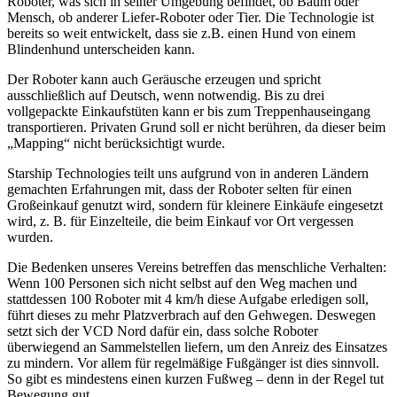
Roboter, was sich in seiner Umgebung befindet, ob Baum oder
Mensch, ob anderer Liefer-Roboter oder Tier. Die Technologie ist
bereits so weit entwickelt, dass sie z.B. einen Hund von einem
Blindenhund unterscheiden kann.
Der Roboter kann auch Geräusche erzeugen und spricht
ausschließlich auf Deutsch, wenn notwendig. Bis zu drei
vollgepackte Einkaufstüten kann er bis zum Treppenhauseingang
transportieren. Privaten Grund soll er nicht berühren, da dieser beim
„Mapping“ nicht berücksichtigt wurde.
Starship Technologies teilt uns aufgrund von in anderen Ländern
gemachten Erfahrungen mit, dass der Roboter selten für einen
Großeinkauf genutzt wird, sondern für kleinere Einkäufe eingesetzt
wird, z. B. für Einzelteile, die beim Einkauf vor Ort vergessen
wurden.
Die Bedenken unseres Vereins betreffen das menschliche Verhalten:
Wenn 100 Personen sich nicht selbst auf den Weg machen und
stattdessen 100 Roboter mit 4 km/h diese Aufgabe erledigen soll,
führt dieses zu mehr Platzverbrach auf den Gehwegen. Deswegen
setzt sich der VCD Nord dafür ein, dass solche Roboter
überwiegend an Sammelstellen liefern, um den Anreiz des Einsatzes
zu mindern. Vor allem für regelmäßige Fußgänger ist dies sinnvoll.
So gibt es mindestens einen kurzen Fußweg – denn in der Regel tut
Bewegung gut.