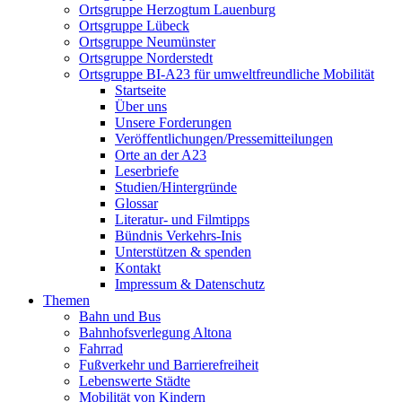
Ortsgruppe Herzogtum Lauenburg
Ortsgruppe Lübeck
Ortsgruppe Neumünster
Ortsgruppe Norderstedt
Ortsgruppe BI-A23 für umweltfreundliche Mobilität
Startseite
Über uns
Unsere Forderungen
Veröffentlichungen/Pressemitteilungen
Orte an der A23
Leserbriefe
Studien/Hintergründe
Glossar
Literatur- und Filmtipps
Bündnis Verkehrs-Inis
Unterstützen & spenden
Kontakt
Impressum & Datenschutz
Themen
Bahn und Bus
Bahnhofsverlegung Altona
Fahrrad
Fußverkehr und Barrierefreiheit
Lebenswerte Städte
Mobilität von Kindern