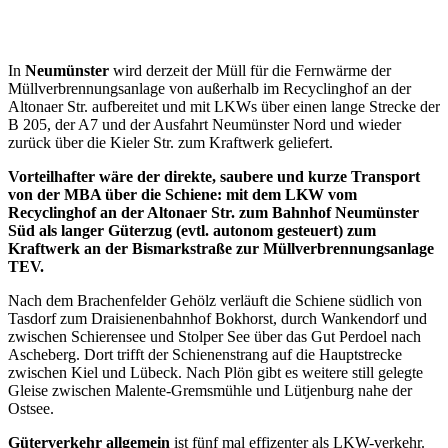
In
Neumünster
wird derzeit der Müll für die Fernwärme der
Müllverbrennungsanlage von außerhalb im Recyclinghof an der
Altonaer Str. aufbereitet und mit LKWs über einen lange Strecke der
B 205, der A7 und der Ausfahrt Neumünster Nord und wieder
zurück über die Kieler Str. zum Kraftwerk geliefert.
Vorteilhafter wäre der direkte, saubere und kurze Transport
von der MBA über die Schiene: mit dem LKW vom
Recyclinghof an der Altonaer Str. zum Bahnhof Neumünster
Süd als langer Güterzug (evtl. autonom gesteuert) zum
Kraftwerk an der Bismarkstraße zur Müllverbrennungsanlage
TEV.
Nach dem Brachenfelder Gehölz verläuft die Schiene südlich von
Tasdorf zum Draisienenbahnhof Bokhorst, durch Wankendorf und
zwischen Schierensee und Stolper See über das Gut Perdoel nach
Ascheberg. Dort trifft der Schienenstrang auf die Hauptstrecke
zwischen Kiel und Lübeck. Nach Plön gibt es weitere still gelegte
Gleise zwischen Malente-Gremsmühle und Lütjenburg nahe der
Ostsee.
Güterverkehr allgemein
ist fünf mal effizenter als LKW-verkehr.