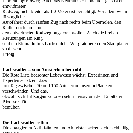
Einrichtungsradweg. Auch das Neumünster Handtuch (das ist ein
entwidmeter
Radweg, nicht breiter als 1,2 Meter) ist berüchtigt. Vor allem wenn
fürsorgliche
Autofahrer durch sanften Zug nach rechts beim Überholen, den
Radler doch noch auf
den entwidmeten Radweg bugsieren wollen. Auch die breiten
Kreuzungen am Ring
sind ein Eldorado fürs Lachsradeln. Wir gratulieren den Stadtplanern
zu diesem
Erfolg.
Lachsradler – vom Aussterben bedroht
Die Rote Liste bedrohter Lebewesen wächst. Experinnen und
Experten schätzen, dass
pro Tag zwischen 50 und 150 Arten von unserem Planeten
verschwinden. Und das,
obwohl sich Hilfsorganisationen sehr intensiv um den Erhalt der
Biodiversität
bemühen.
Die Lachsradler retten
Die engagierten Aktivistinnen und Aktivisten setzen sich nachhaltig