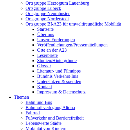
Ortsgruppe Herzogtum Lauenburg
Ortsgruppe Lübeck
Ortsgruppe Neumünster
Ortsgruppe Norderstedt
Ortsgruppe BI-A23 für umweltfreundliche Mobilität
Startseite
Über uns
Unsere Forderungen
Veröffentlichungen/Pressemitteilungen
Orte an der A23
Leserbriefe
Studien/Hintergründe
Glossar
Literatur- und Filmtipps
Bündnis Verkehrs-Inis
Unterstützen & spenden
Kontakt
Impressum & Datenschutz
Themen
Bahn und Bus
Bahnhofsverlegung Altona
Fahrrad
Fußverkehr und Barrierefreiheit
Lebenswerte Städte
Mobilität von Kindern