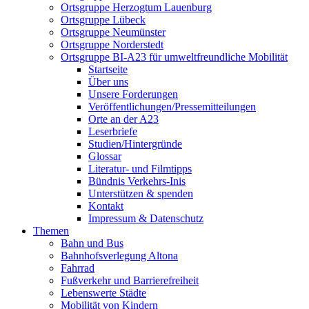
Ortsgruppe Herzogtum Lauenburg
Ortsgruppe Lübeck
Ortsgruppe Neumünster
Ortsgruppe Norderstedt
Ortsgruppe BI-A23 für umweltfreundliche Mobilität
Startseite
Über uns
Unsere Forderungen
Veröffentlichungen/Pressemitteilungen
Orte an der A23
Leserbriefe
Studien/Hintergründe
Glossar
Literatur- und Filmtipps
Bündnis Verkehrs-Inis
Unterstützen & spenden
Kontakt
Impressum & Datenschutz
Themen
Bahn und Bus
Bahnhofsverlegung Altona
Fahrrad
Fußverkehr und Barrierefreiheit
Lebenswerte Städte
Mobilität von Kindern