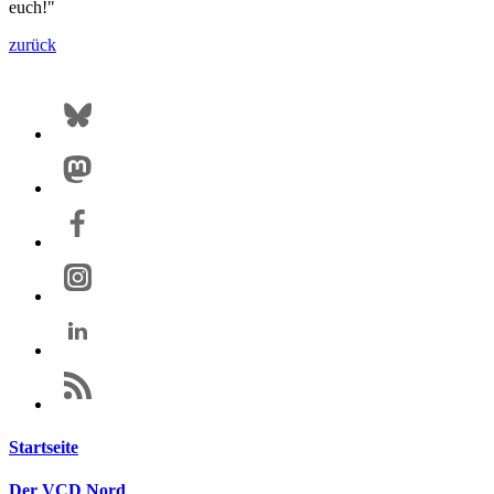
euch!"
zurück
Startseite
Der VCD Nord