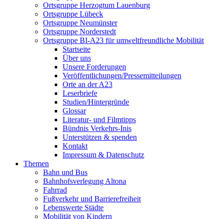
Ortsgruppe Herzogtum Lauenburg
Ortsgruppe Lübeck
Ortsgruppe Neumünster
Ortsgruppe Norderstedt
Ortsgruppe BI-A23 für umweltfreundliche Mobilität
Startseite
Über uns
Unsere Forderungen
Veröffentlichungen/Pressemitteilungen
Orte an der A23
Leserbriefe
Studien/Hintergründe
Glossar
Literatur- und Filmtipps
Bündnis Verkehrs-Inis
Unterstützen & spenden
Kontakt
Impressum & Datenschutz
Themen
Bahn und Bus
Bahnhofsverlegung Altona
Fahrrad
Fußverkehr und Barrierefreiheit
Lebenswerte Städte
Mobilität von Kindern