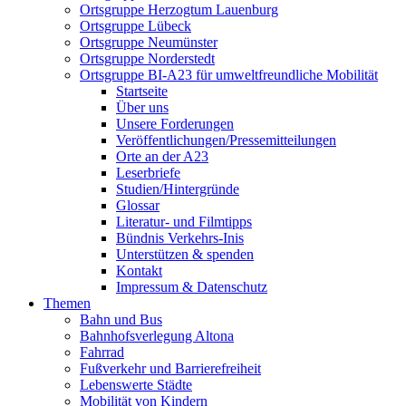
Ortsgruppe Herzogtum Lauenburg
Ortsgruppe Lübeck
Ortsgruppe Neumünster
Ortsgruppe Norderstedt
Ortsgruppe BI-A23 für umweltfreundliche Mobilität
Startseite
Über uns
Unsere Forderungen
Veröffentlichungen/Pressemitteilungen
Orte an der A23
Leserbriefe
Studien/Hintergründe
Glossar
Literatur- und Filmtipps
Bündnis Verkehrs-Inis
Unterstützen & spenden
Kontakt
Impressum & Datenschutz
Themen
Bahn und Bus
Bahnhofsverlegung Altona
Fahrrad
Fußverkehr und Barrierefreiheit
Lebenswerte Städte
Mobilität von Kindern