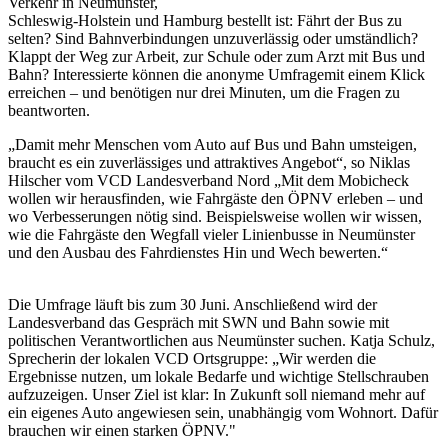
Verkehr in Neumünster,
Schleswig-Holstein und Hamburg bestellt ist: Fährt der Bus zu
selten? Sind Bahnverbindungen unzuverlässig oder umständlich?
Klappt der Weg zur Arbeit, zur Schule oder zum Arzt mit Bus und
Bahn? Interessierte können die anonyme Umfragemit einem Klick
erreichen – und benötigen nur drei Minuten, um die Fragen zu
beantworten.
„Damit mehr Menschen vom Auto auf Bus und Bahn umsteigen,
braucht es ein zuverlässiges und attraktives Angebot“, so Niklas
Hilscher vom VCD Landesverband Nord „Mit dem Mobicheck
wollen wir herausfinden, wie Fahrgäste den ÖPNV erleben – und
wo Verbesserungen nötig sind. Beispielsweise wollen wir wissen,
wie die Fahrgäste den Wegfall vieler Linienbusse in Neumünster
und den Ausbau des Fahrdienstes Hin und Wech bewerten.“
Die Umfrage läuft bis zum 30 Juni. Anschließend wird der
Landesverband das Gespräch mit SWN und Bahn sowie mit
politischen Verantwortlichen aus Neumünster suchen. Katja Schulz,
Sprecherin der lokalen VCD Ortsgruppe: „Wir werden die
Ergebnisse nutzen, um lokale Bedarfe und wichtige Stellschrauben
aufzuzeigen. Unser Ziel ist klar: In Zukunft soll niemand mehr auf
ein eigenes Auto angewiesen sein, unabhängig vom Wohnort. Dafür
brauchen wir einen starken ÖPNV."