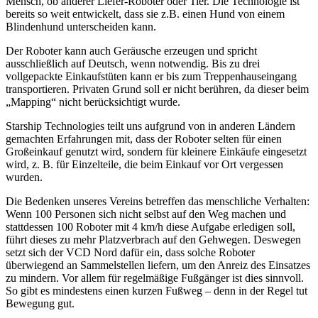
Mensch, ob anderer Liefer-Roboter oder Tier. Die Technologie ist
bereits so weit entwickelt, dass sie z.B. einen Hund von einem
Blindenhund unterscheiden kann.
Der Roboter kann auch Geräusche erzeugen und spricht
ausschließlich auf Deutsch, wenn notwendig. Bis zu drei
vollgepackte Einkaufstüten kann er bis zum Treppenhauseingang
transportieren. Privaten Grund soll er nicht berühren, da dieser beim
„Mapping“ nicht berücksichtigt wurde.
Starship Technologies teilt uns aufgrund von in anderen Ländern
gemachten Erfahrungen mit, dass der Roboter selten für einen
Großeinkauf genutzt wird, sondern für kleinere Einkäufe eingesetzt
wird, z. B. für Einzelteile, die beim Einkauf vor Ort vergessen
wurden.
Die Bedenken unseres Vereins betreffen das menschliche Verhalten:
Wenn 100 Personen sich nicht selbst auf den Weg machen und
stattdessen 100 Roboter mit 4 km/h diese Aufgabe erledigen soll,
führt dieses zu mehr Platzverbrach auf den Gehwegen. Deswegen
setzt sich der VCD Nord dafür ein, dass solche Roboter
überwiegend an Sammelstellen liefern, um den Anreiz des Einsatzes
zu mindern. Vor allem für regelmäßige Fußgänger ist dies sinnvoll.
So gibt es mindestens einen kurzen Fußweg – denn in der Regel tut
Bewegung gut.