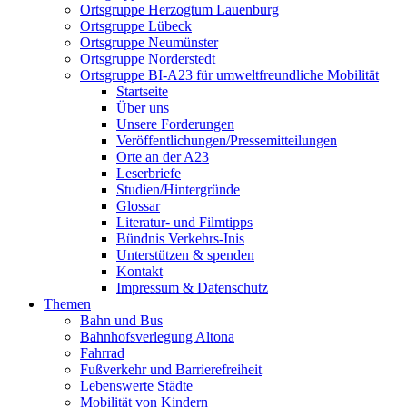
Ortsgruppe Herzogtum Lauenburg
Ortsgruppe Lübeck
Ortsgruppe Neumünster
Ortsgruppe Norderstedt
Ortsgruppe BI-A23 für umweltfreundliche Mobilität
Startseite
Über uns
Unsere Forderungen
Veröffentlichungen/Pressemitteilungen
Orte an der A23
Leserbriefe
Studien/Hintergründe
Glossar
Literatur- und Filmtipps
Bündnis Verkehrs-Inis
Unterstützen & spenden
Kontakt
Impressum & Datenschutz
Themen
Bahn und Bus
Bahnhofsverlegung Altona
Fahrrad
Fußverkehr und Barrierefreiheit
Lebenswerte Städte
Mobilität von Kindern