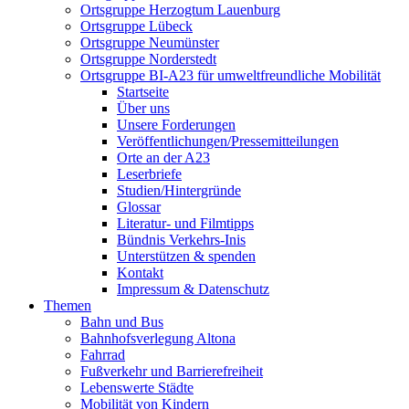
Ortsgruppe Herzogtum Lauenburg
Ortsgruppe Lübeck
Ortsgruppe Neumünster
Ortsgruppe Norderstedt
Ortsgruppe BI-A23 für umweltfreundliche Mobilität
Startseite
Über uns
Unsere Forderungen
Veröffentlichungen/Pressemitteilungen
Orte an der A23
Leserbriefe
Studien/Hintergründe
Glossar
Literatur- und Filmtipps
Bündnis Verkehrs-Inis
Unterstützen & spenden
Kontakt
Impressum & Datenschutz
Themen
Bahn und Bus
Bahnhofsverlegung Altona
Fahrrad
Fußverkehr und Barrierefreiheit
Lebenswerte Städte
Mobilität von Kindern