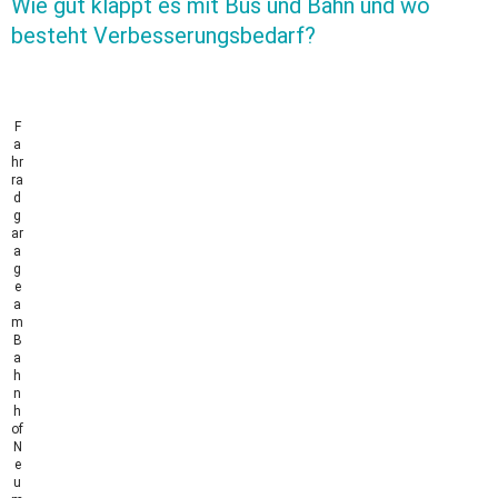
Wie gut klappt es mit Bus und Bahn und wo
besteht Verbesserungsbedarf?
F
a
hr
ra
d
g
ar
a
g
e
a
m
B
a
h
n
h
of
N
e
u