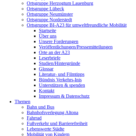
Ortsgruppe Herzogtum Lauenburg
Ortsgruppe Lübeck
Ortsgruppe Neumünster
Ortsgruppe Norderstedt
Ortsgruppe BI-A23 für umweltfreundliche Mobilität
Startseite
Über uns
Unsere Forderungen
Veröffentlichungen/Pressemitteilungen
Orte an der A23
Leserbriefe
Studien/Hintergründe
Glossar
Literatur- und Filmtipps
Bündnis Verkehrs-Inis
Unterstützen & spenden
Kontakt
Impressum & Datenschutz
Themen
Bahn und Bus
Bahnhofsverlegung Altona
Fahrrad
Fußverkehr und Barrierefreiheit
Lebenswerte Städte
Mobilität von Kindern