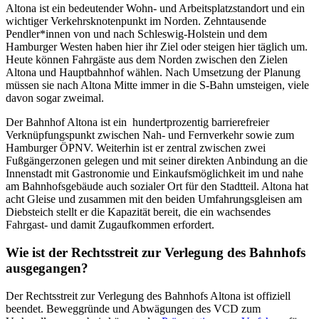
Altona ist ein bedeutender Wohn- und Arbeitsplatzstandort und ein
wichtiger Verkehrsknotenpunkt im Norden. Zehntausende
Pendler*innen von und nach Schleswig-Holstein und dem
Hamburger Westen haben hier ihr Ziel oder steigen hier täglich um.
Heute können Fahrgäste aus dem Norden zwischen den Zielen
Altona und Hauptbahnhof wählen. Nach Umsetzung der Planung
müssen sie nach Altona Mitte immer in die S-Bahn umsteigen, viele
davon sogar zweimal.
Der Bahnhof Altona ist ein hundertprozentig barrierefreier
Verknüpfungspunkt zwischen Nah- und Fernverkehr sowie zum
Hamburger ÖPNV. Weiterhin ist er zentral zwischen zwei
Fußgängerzonen gelegen und mit seiner direkten Anbindung an die
Innenstadt mit Gastronomie und Einkaufsmöglichkeit im und nahe
am Bahnhofsgebäude auch sozialer Ort für den Stadtteil. Altona hat
acht Gleise und zusammen mit den beiden Umfahrungsgleisen am
Diebsteich stellt er die Kapazität bereit, die ein wachsendes
Fahrgast- und damit Zugaufkommen erfordert.
Wie ist der Rechtsstreit zur Verlegung des Bahnhofs
ausgegangen?
Der Rechtsstreit zur Verlegung des Bahnhofs Altona ist offiziell
beendet. Beweggründe und Abwägungen des VCD zum