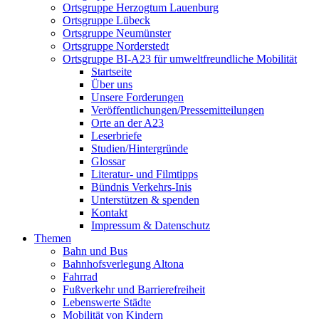
Ortsgruppe Herzogtum Lauenburg
Ortsgruppe Lübeck
Ortsgruppe Neumünster
Ortsgruppe Norderstedt
Ortsgruppe BI-A23 für umweltfreundliche Mobilität
Startseite
Über uns
Unsere Forderungen
Veröffentlichungen/Pressemitteilungen
Orte an der A23
Leserbriefe
Studien/Hintergründe
Glossar
Literatur- und Filmtipps
Bündnis Verkehrs-Inis
Unterstützen & spenden
Kontakt
Impressum & Datenschutz
Themen
Bahn und Bus
Bahnhofsverlegung Altona
Fahrrad
Fußverkehr und Barrierefreiheit
Lebenswerte Städte
Mobilität von Kindern