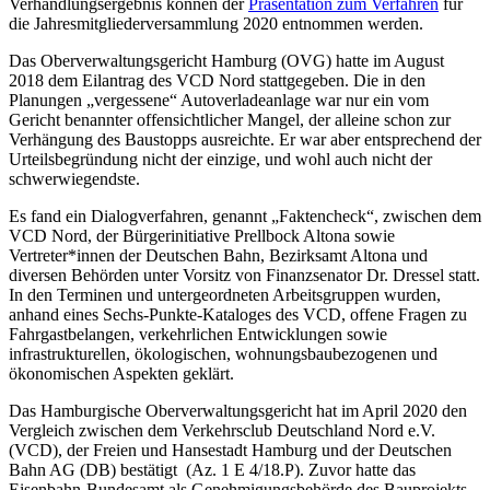
Verhandlungsergebnis können der
Präsentation zum Verfahren
für
die Jahresmitgliederversammlung 2020 entnommen werden.
Das Oberverwaltungsgericht Hamburg (OVG) hatte im August
2018 dem Eilantrag des VCD Nord stattgegeben. Die in den
Planungen „vergessene“ Autoverladeanlage war nur ein vom
Gericht benannter offensichtlicher Mangel, der alleine schon zur
Verhängung des Baustopps ausreichte. Er war aber entsprechend der
Urteilsbegründung nicht der einzige, und wohl auch nicht der
schwerwiegendste.
Es fand ein Dialogverfahren, genannt „Faktencheck“, zwischen dem
VCD Nord, der Bürgerinitiative Prellbock Altona sowie
Vertreter*innen der Deutschen Bahn, Bezirksamt Altona und
diversen Behörden unter Vorsitz von Finanzsenator Dr. Dressel statt.
In den Terminen und untergeordneten Arbeitsgruppen wurden,
anhand eines Sechs-Punkte-Kataloges des VCD, offene Fragen zu
Fahrgastbelangen, verkehrlichen Entwicklungen sowie
infrastrukturellen, ökologischen, wohnungsbaubezogenen und
ökonomischen Aspekten geklärt.
Das Hamburgische Oberverwaltungsgericht hat im April 2020 den
Vergleich zwischen dem Verkehrsclub Deutschland Nord e.V.
(VCD), der Freien und Hansestadt Hamburg und der Deutschen
Bahn AG (DB) bestätigt (Az. 1 E 4/18.P). Zuvor hatte das
Eisenbahn-Bundesamt als Genehmigungsbehörde des Bauprojekts