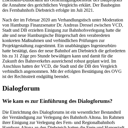
die Annahme des gerichtlichen Vergleichs erklärt. Der Baubeginn
des Fernbahnhofs Diebsteich erfolgte im Juli 2021.
Nach der im Februar 2020 am Verhandlungstisch unter Moderation
von Hamburgs Finanzsenator Dr. Andreas Dressel zwischen VCD,
Stadt und DB erzielten Einigung zur Bahnhofsverlegung hatte die
alte und neue Hamburgische Bürgerschaft den verabredeten
konkreten Maßnahmen und verbindlichen Prüfungen zur
Projektgestaltung zugestimmt. Ein unabhängiges Ingenieurbüro
hatte bestätigt, dass der neue Bahnhof am Diebsteich die geforderten
bis zu 31 Züge pro Stunde bewältigen kann und damit für die
Zukunft des Bahnverkehrs ausreichend robust geplant wird. Im
Anschluss hatten der VCD, die Stadt und die DB den Vergleich
verbindlich angenommen. Mit der erfolgten Bestätigung des OVG
ist der Rechtsstreit endgültig beendet.
Dialogforum
Wie kam es zur Einführung des Dialogforums?
Die Einrichtung des Dialogforums ist ein wesentlicher Bestandteil
der Verständigung zur Verlegung des Bahnhofs Altona. Im Rahmen
ihrer Einigung zur Verlegung des Fern- und Regionalbahnhofs
Hamburg-Altona an den Diebsteich hatten die Freie und Hansestadt