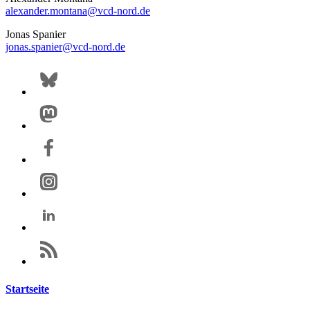
alexander.montana@
vcd-nord.de
Jonas Spanier
jonas.spanier@
vcd-nord.de
Startseite