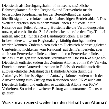
Diebsteich als Durchgangsbahnhof mit sechs zusätzlichen
Bahnsteigkanten für den Regional- und Fernverkehr macht
betriebliches Kopfmachen bei der Bereitstellung der Züge
überflüssig und vereinfacht so den bahnseitigen Betriebsablauf. Des
Weiteren ergeben sich mit dem zusätzlichen Halt Vorteile für
Reisende aus Teilen Schleswig-Holsteins die die Verbindungsbahn
nutzen, also z.b. für das Ziel Sternbrücke, oder die den City-Tunnel
nutzen, also z.B. für das Ziel Landungsbrücken. Das trifft
insbesondere zu, wenn Regionalzüge künftig durchgebunden
werden könnten. Zudem bieten sich am Diebsteich bahnsteiggleiche
Umsteigemöglichkeiten vom Regional- auf den Fernverkehr, aber
auch von Fernverkehrslinie zu einer anderen Fernverkehrslinie, an,
die das Umsteigen für Reisende vereinfachen. Die P&R-Anlage am
Diebsteich entlastet zudem das Zentrum Altonas vom PKW-Verkehr.
Durch die neue Autoverladestation in Eidelstedt entfällt auch die
autoverkehrliche Belastung des Bahnhofs Altona durch die
Autozüge. Nachtreisezüge und Autozüge können zudem nach der
Autoverladung zum Zustieg von Reisenden ohne PKW auch am
Diebsteich halten und entlasten so zusätzlich Altona von PKW-
Verkehren. So wird ein weiterer Beitrag zum autoarmen Ottensen
geleistet.
Was sprach zuerst weiter für den Erhalt von Altona?