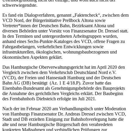
schwerwiegendste.
Es fand ein Dialogverfahren, genannt „Faktencheck“, zwischen dem
VCD Nord, der Bürgerinitiative Prellbock Altona sowie
Vertreter*innen der Deutschen Bahn, Bezirksamt Altona und
diversen Behörden unter Vorsitz von Finanzsenator Dr. Dressel statt.
In den Terminen und untergeordneten Arbeitsgruppen wurden,
anhand eines Sechs-Punkte-Kataloges des VCD, offene Fragen zu
Fahrgastbelangen, verkehrlichen Entwicklungen sowie
infrastrukturellen, ökologischen, wohnungsbaubezogenen und
ökonomischen Aspekten geklärt.
Das Hamburgische Oberverwaltungsgericht hat im April 2020 den
Vergleich zwischen dem Verkehrsclub Deutschland Nord e.V.
(VCD), der Freien und Hansestadt Hamburg und der Deutschen
Bahn AG (DB) bestätigt (Az. 1 E 4/18.P). Zuvor hatte das
Eisenbahn-Bundesamt als Genehmigungsbehörde des Bauprojekts
die Annahme des gerichtlichen Vergleichs erklärt. Der Baubeginn
des Fernbahnhofs Diebsteich erfolgte im Juli 2021.
Nach der im Februar 2020 am Verhandlungstisch unter Moderation
von Hamburgs Finanzsenator Dr. Andreas Dressel zwischen VCD,
Stadt und DB erzielten Einigung zur Bahnhofsverlegung hatte die
alte und neue Hamburgische Bürgerschaft den verabredeten
konkreten Maßnahmen und verbindlichen Prüfungen zur