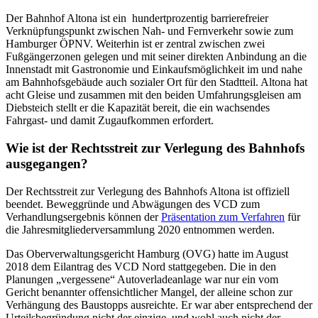
Der Bahnhof Altona ist ein hundertprozentig barrierefreier
Verknüpfungspunkt zwischen Nah- und Fernverkehr sowie zum
Hamburger ÖPNV. Weiterhin ist er zentral zwischen zwei
Fußgängerzonen gelegen und mit seiner direkten Anbindung an die
Innenstadt mit Gastronomie und Einkaufsmöglichkeit im und nahe
am Bahnhofsgebäude auch sozialer Ort für den Stadtteil. Altona hat
acht Gleise und zusammen mit den beiden Umfahrungsgleisen am
Diebsteich stellt er die Kapazität bereit, die ein wachsendes
Fahrgast- und damit Zugaufkommen erfordert.
Wie ist der Rechtsstreit zur Verlegung des Bahnhofs
ausgegangen?
Der Rechtsstreit zur Verlegung des Bahnhofs Altona ist offiziell
beendet. Beweggründe und Abwägungen des VCD zum
Verhandlungsergebnis können der
Präsentation zum Verfahren
für
die Jahresmitgliederversammlung 2020 entnommen werden.
Das Oberverwaltungsgericht Hamburg (OVG) hatte im August
2018 dem Eilantrag des VCD Nord stattgegeben. Die in den
Planungen „vergessene“ Autoverladeanlage war nur ein vom
Gericht benannter offensichtlicher Mangel, der alleine schon zur
Verhängung des Baustopps ausreichte. Er war aber entsprechend der
Urteilsbegründung nicht der einzige, und wohl auch nicht der