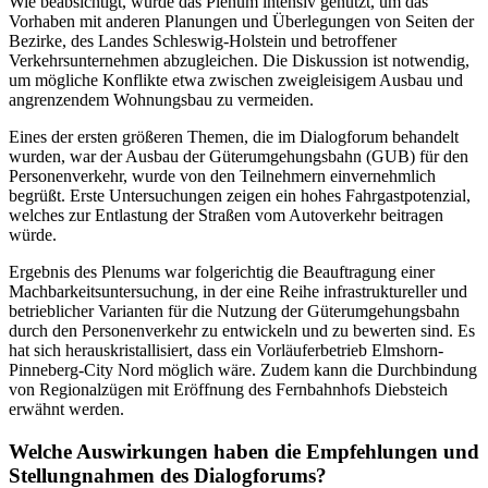
Wie beabsichtigt, wurde das Plenum intensiv genutzt, um das
Vorhaben mit anderen Planungen und Überlegungen von Seiten der
Bezirke, des Landes Schleswig-Holstein und betroffener
Verkehrsunternehmen abzugleichen. Die Diskussion ist notwendig,
um mögliche Konflikte etwa zwischen zweigleisigem Ausbau und
angrenzendem Wohnungsbau zu vermeiden.
Eines der ersten größeren Themen, die im Dialogforum behandelt
wurden, war der Ausbau der Güterumgehungsbahn (GUB) für den
Personenverkehr, wurde von den Teilnehmern einvernehmlich
begrüßt. Erste Untersuchungen zeigen ein hohes Fahrgastpotenzial,
welches zur Entlastung der Straßen vom Autoverkehr beitragen
würde.
Ergebnis des Plenums war folgerichtig die Beauftragung einer
Machbarkeitsuntersuchung, in der eine Reihe infrastruktureller und
betrieblicher Varianten für die Nutzung der Güterumgehungsbahn
durch den Personenverkehr zu entwickeln und zu bewerten sind. Es
hat sich herauskristallisiert, dass ein Vorläuferbetrieb Elmshorn-
Pinneberg-City Nord möglich wäre. Zudem kann die Durchbindung
von Regionalzügen mit Eröffnung des Fernbahnhofs Diebsteich
erwähnt werden.
Welche Auswirkungen haben die Empfehlungen und
Stellungnahmen des Dialogforums?