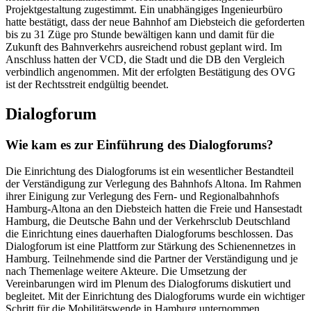
Projektgestaltung zugestimmt. Ein unabhängiges Ingenieurbüro
hatte bestätigt, dass der neue Bahnhof am Diebsteich die geforderten
bis zu 31 Züge pro Stunde bewältigen kann und damit für die
Zukunft des Bahnverkehrs ausreichend robust geplant wird. Im
Anschluss hatten der VCD, die Stadt und die DB den Vergleich
verbindlich angenommen. Mit der erfolgten Bestätigung des OVG
ist der Rechtsstreit endgültig beendet.
Dialogforum
Wie kam es zur Einführung des Dialogforums?
Die Einrichtung des Dialogforums ist ein wesentlicher Bestandteil
der Verständigung zur Verlegung des Bahnhofs Altona. Im Rahmen
ihrer Einigung zur Verlegung des Fern- und Regionalbahnhofs
Hamburg-Altona an den Diebsteich hatten die Freie und Hansestadt
Hamburg, die Deutsche Bahn und der Verkehrsclub Deutschland
die Einrichtung eines dauerhaften Dialogforums beschlossen. Das
Dialogforum ist eine Plattform zur Stärkung des Schienennetzes in
Hamburg. Teilnehmende sind die Partner der Verständigung und je
nach Themenlage weitere Akteure. Die Umsetzung der
Vereinbarungen wird im Plenum des Dialogforums diskutiert und
begleitet. Mit der Einrichtung des Dialogforums wurde ein wichtiger
Schritt für die Mobilitätswende in Hamburg unternommen.