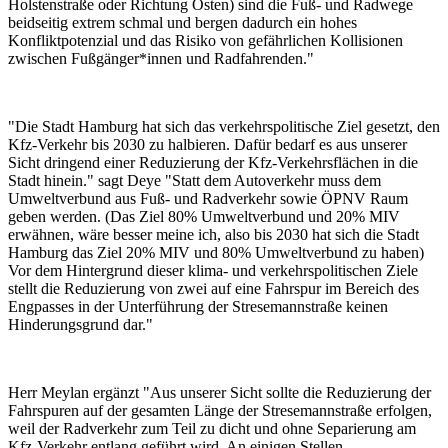
Holstenstraße oder Richtung Osten) sind die Fuß- und Radwege
beidseitig extrem schmal und bergen dadurch ein hohes
Konfliktpotenzial und das Risiko von gefährlichen Kollisionen
zwischen Fußgänger*innen und Radfahrenden."
"Die Stadt Hamburg hat sich das verkehrspolitische Ziel gesetzt, den
Kfz-Verkehr bis 2030 zu halbieren. Dafür bedarf es aus unserer
Sicht dringend einer Reduzierung der Kfz-Verkehrsflächen in die
Stadt hinein." sagt Deye "Statt dem Autoverkehr muss dem
Umweltverbund aus Fuß- und Radverkehr sowie ÖPNV Raum
geben werden. (Das Ziel 80% Umweltverbund und 20% MIV
erwähnen, wäre besser meine ich, also bis 2030 hat sich die Stadt
Hamburg das Ziel 20% MIV und 80% Umweltverbund zu haben)
Vor dem Hintergrund dieser klima- und verkehrspolitischen Ziele
stellt die Reduzierung von zwei auf eine Fahrspur im Bereich des
Engpasses in der Unterführung der Stresemannstraße keinen
Hinderungsgrund dar."
Herr Meylan ergänzt "Aus unserer Sicht sollte die Reduzierung der
Fahrspuren auf der gesamten Länge der Stresemannstraße erfolgen,
weil der Radverkehr zum Teil zu dicht und ohne Separierung am
Kfz-Verkehr entlang geführt wird. An einigen Stellen –