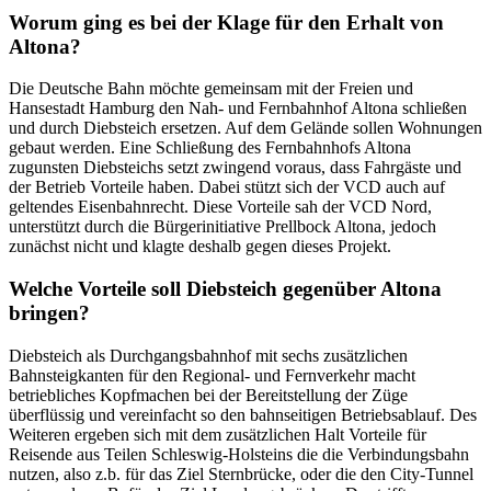
Worum ging es bei der Klage für den Erhalt von
Altona?
Die Deutsche Bahn möchte gemeinsam mit der Freien und
Hansestadt Hamburg den Nah- und Fernbahnhof Altona schließen
und durch Diebsteich ersetzen. Auf dem Gelände sollen Wohnungen
gebaut werden. Eine Schließung des Fernbahnhofs Altona
zugunsten Diebsteichs setzt zwingend voraus, dass Fahrgäste und
der Betrieb Vorteile haben. Dabei stützt sich der VCD auch auf
geltendes Eisenbahnrecht. Diese Vorteile sah der VCD Nord,
unterstützt durch die Bürgerinitiative Prellbock Altona, jedoch
zunächst nicht und klagte deshalb gegen dieses Projekt.
Welche Vorteile soll Diebsteich gegenüber Altona
bringen?
Diebsteich als Durchgangsbahnhof mit sechs zusätzlichen
Bahnsteigkanten für den Regional- und Fernverkehr macht
betriebliches Kopfmachen bei der Bereitstellung der Züge
überflüssig und vereinfacht so den bahnseitigen Betriebsablauf. Des
Weiteren ergeben sich mit dem zusätzlichen Halt Vorteile für
Reisende aus Teilen Schleswig-Holsteins die die Verbindungsbahn
nutzen, also z.b. für das Ziel Sternbrücke, oder die den City-Tunnel