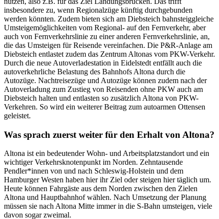
nutzen, also z.B. für das Ziel Landungsbrücken. Das trifft
insbesondere zu, wenn Regionalzüge künftig durchgebunden
werden könnten. Zudem bieten sich am Diebsteich bahnsteiggleiche
Umsteigemöglichkeiten vom Regional- auf den Fernverkehr, aber
auch von Fernverkehrslinie zu einer anderen Fernverkehrslinie, an,
die das Umsteigen für Reisende vereinfachen. Die P&R-Anlage am
Diebsteich entlastet zudem das Zentrum Altonas vom PKW-Verkehr.
Durch die neue Autoverladestation in Eidelstedt entfällt auch die
autoverkehrliche Belastung des Bahnhofs Altona durch die
Autozüge. Nachtreisezüge und Autozüge können zudem nach der
Autoverladung zum Zustieg von Reisenden ohne PKW auch am
Diebsteich halten und entlasten so zusätzlich Altona von PKW-
Verkehren. So wird ein weiterer Beitrag zum autoarmen Ottensen
geleistet.
Was sprach zuerst weiter für den Erhalt von Altona?
Altona ist ein bedeutender Wohn- und Arbeitsplatzstandort und ein
wichtiger Verkehrsknotenpunkt im Norden. Zehntausende
Pendler*innen von und nach Schleswig-Holstein und dem
Hamburger Westen haben hier ihr Ziel oder steigen hier täglich um.
Heute können Fahrgäste aus dem Norden zwischen den Zielen
Altona und Hauptbahnhof wählen. Nach Umsetzung der Planung
müssen sie nach Altona Mitte immer in die S-Bahn umsteigen, viele
davon sogar zweimal.