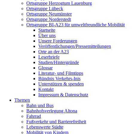
Ortsgruppe Herzogtum Lauenburg
Ortsgruppe Lübeck
Ortsgruppe Neumünster
Ortsgruppe Norderstedt
Ortsgruppe BI-A23 für umweltfreundliche Mobilität
Startseite
Über uns
Unsere Forderungen
Veröffentlichungen/Pressemitteilungen
Orte an der A23
Leserbriefe
Studien/Hintergründe
Glossar
Literatur- und Filmtipps
Bündnis Verkehrs-Inis
Unterstützen & spenden
Kontakt
Impressum & Datenschutz
Themen
Bahn und Bus
Bahnhofsverlegung Altona
Fahrrad
Fußverkehr und Barrierefreiheit
Lebenswerte Städte
Mobilität von Kindern