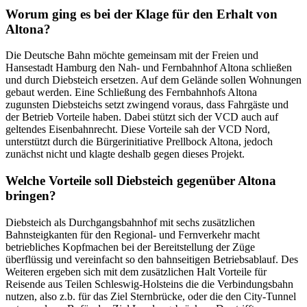
Worum ging es bei der Klage für den Erhalt von
Altona?
Die Deutsche Bahn möchte gemeinsam mit der Freien und
Hansestadt Hamburg den Nah- und Fernbahnhof Altona schließen
und durch Diebsteich ersetzen. Auf dem Gelände sollen Wohnungen
gebaut werden. Eine Schließung des Fernbahnhofs Altona
zugunsten Diebsteichs setzt zwingend voraus, dass Fahrgäste und
der Betrieb Vorteile haben. Dabei stützt sich der VCD auch auf
geltendes Eisenbahnrecht. Diese Vorteile sah der VCD Nord,
unterstützt durch die Bürgerinitiative Prellbock Altona, jedoch
zunächst nicht und klagte deshalb gegen dieses Projekt.
Welche Vorteile soll Diebsteich gegenüber Altona
bringen?
Diebsteich als Durchgangsbahnhof mit sechs zusätzlichen
Bahnsteigkanten für den Regional- und Fernverkehr macht
betriebliches Kopfmachen bei der Bereitstellung der Züge
überflüssig und vereinfacht so den bahnseitigen Betriebsablauf. Des
Weiteren ergeben sich mit dem zusätzlichen Halt Vorteile für
Reisende aus Teilen Schleswig-Holsteins die die Verbindungsbahn
nutzen, also z.b. für das Ziel Sternbrücke, oder die den City-Tunnel