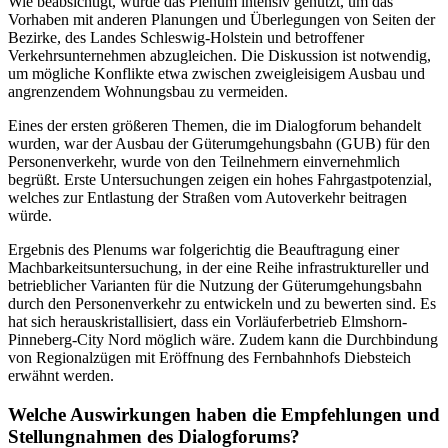
Wie beabsichtigt, wurde das Plenum intensiv genutzt, um das
Vorhaben mit anderen Planungen und Überlegungen von Seiten der
Bezirke, des Landes Schleswig-Holstein und betroffener
Verkehrsunternehmen abzugleichen. Die Diskussion ist notwendig,
um mögliche Konflikte etwa zwischen zweigleisigem Ausbau und
angrenzendem Wohnungsbau zu vermeiden.
Eines der ersten größeren Themen, die im Dialogforum behandelt
wurden, war der Ausbau der Güterumgehungsbahn (GUB) für den
Personenverkehr, wurde von den Teilnehmern einvernehmlich
begrüßt. Erste Untersuchungen zeigen ein hohes Fahrgastpotenzial,
welches zur Entlastung der Straßen vom Autoverkehr beitragen
würde.
Ergebnis des Plenums war folgerichtig die Beauftragung einer
Machbarkeitsuntersuchung, in der eine Reihe infrastruktureller und
betrieblicher Varianten für die Nutzung der Güterumgehungsbahn
durch den Personenverkehr zu entwickeln und zu bewerten sind. Es
hat sich herauskristallisiert, dass ein Vorläuferbetrieb Elmshorn-
Pinneberg-City Nord möglich wäre. Zudem kann die Durchbindung
von Regionalzügen mit Eröffnung des Fernbahnhofs Diebsteich
erwähnt werden.
Welche Auswirkungen haben die Empfehlungen und
Stellungnahmen des Dialogforums?