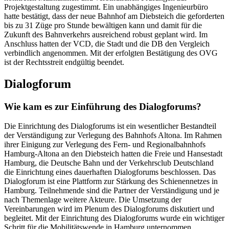
Projektgestaltung zugestimmt. Ein unabhängiges Ingenieurbüro
hatte bestätigt, dass der neue Bahnhof am Diebsteich die geforderten
bis zu 31 Züge pro Stunde bewältigen kann und damit für die
Zukunft des Bahnverkehrs ausreichend robust geplant wird. Im
Anschluss hatten der VCD, die Stadt und die DB den Vergleich
verbindlich angenommen. Mit der erfolgten Bestätigung des OVG
ist der Rechtsstreit endgültig beendet.
Dialogforum
Wie kam es zur Einführung des Dialogforums?
Die Einrichtung des Dialogforums ist ein wesentlicher Bestandteil
der Verständigung zur Verlegung des Bahnhofs Altona. Im Rahmen
ihrer Einigung zur Verlegung des Fern- und Regionalbahnhofs
Hamburg-Altona an den Diebsteich hatten die Freie und Hansestadt
Hamburg, die Deutsche Bahn und der Verkehrsclub Deutschland
die Einrichtung eines dauerhaften Dialogforums beschlossen. Das
Dialogforum ist eine Plattform zur Stärkung des Schienennetzes in
Hamburg. Teilnehmende sind die Partner der Verständigung und je
nach Themenlage weitere Akteure. Die Umsetzung der
Vereinbarungen wird im Plenum des Dialogforums diskutiert und
begleitet. Mit der Einrichtung des Dialogforums wurde ein wichtiger
Schritt für die Mobilitätswende in Hamburg unternommen.