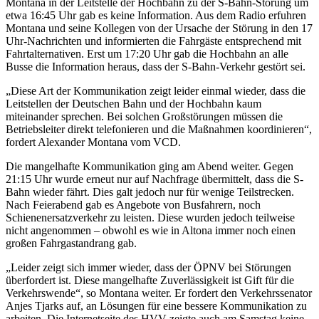
Montana in der Leitstelle der Hochbahn zu der S-Bahn-Störung um
etwa 16:45 Uhr gab es keine Information. Aus dem Radio erfuhren
Montana und seine Kollegen von der Ursache der Störung in den 17
Uhr-Nachrichten und informierten die Fahrgäste entsprechend mit
Fahrtalternativen. Erst um 17:20 Uhr gab die Hochbahn an alle
Busse die Information heraus, dass der S-Bahn-Verkehr gestört sei.
„Diese Art der Kommunikation zeigt leider einmal wieder, dass die
Leitstellen der Deutschen Bahn und der Hochbahn kaum
miteinander sprechen. Bei solchen Großstörungen müssen die
Betriebsleiter direkt telefonieren und die Maßnahmen koordinieren“,
fordert Alexander Montana vom VCD.
Die mangelhafte Kommunikation ging am Abend weiter. Gegen
21:15 Uhr wurde erneut nur auf Nachfrage übermittelt, dass die S-
Bahn wieder fährt. Dies galt jedoch nur für wenige Teilstrecken.
Nach Feierabend gab es Angebote von Busfahrern, noch
Schienenersatzverkehr zu leisten. Diese wurden jedoch teilweise
nicht angenommen – obwohl es wie in Altona immer noch einen
großen Fahrgastandrang gab.
„Leider zeigt sich immer wieder, dass der ÖPNV bei Störungen
überfordert ist. Diese mangelhafte Zuverlässigkeit ist Gift für die
Verkehrswende“, so Montana weiter. Er fordert den Verkehrssenator
Anjes Tjarks auf, an Lösungen für eine bessere Kommunikation zu
arbeiten. Die Internetseite des HVV zeigte auch am Samstag keine