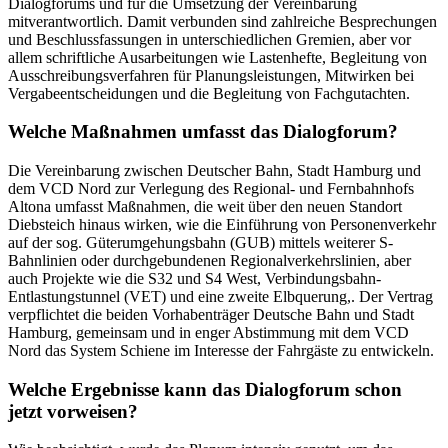
Dialogforums und für die Umsetzung der Vereinbarung
mitverantwortlich. Damit verbunden sind zahlreiche Besprechungen
und Beschlussfassungen in unterschiedlichen Gremien, aber vor
allem schriftliche Ausarbeitungen wie Lastenhefte, Begleitung von
Ausschreibungsverfahren für Planungsleistungen, Mitwirken bei
Vergabeentscheidungen und die Begleitung von Fachgutachten.
Welche Maßnahmen umfasst das Dialogforum?
Die Vereinbarung zwischen Deutscher Bahn, Stadt Hamburg und
dem VCD Nord zur Verlegung des Regional- und Fernbahnhofs
Altona umfasst Maßnahmen, die weit über den neuen Standort
Diebsteich hinaus wirken, wie die Einführung von Personenverkehr
auf der sog. Güterumgehungsbahn (GUB) mittels weiterer S-
Bahnlinien oder durchgebundenen Regionalverkehrslinien, aber
auch Projekte wie die S32 und S4 West, Verbindungsbahn-
Entlastungstunnel (VET) und eine zweite Elbquerung,. Der Vertrag
verpflichtet die beiden Vorhabenträger Deutsche Bahn und Stadt
Hamburg, gemeinsam und in enger Abstimmung mit dem VCD
Nord das System Schiene im Interesse der Fahrgäste zu entwickeln.
Welche Ergebnisse kann das Dialogforum schon
jetzt vorweisen?