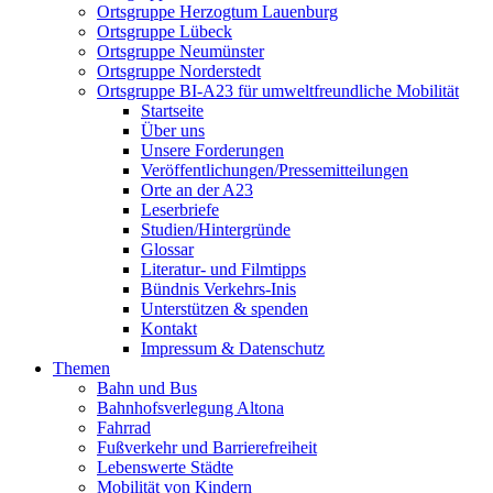
Ortsgruppe Herzogtum Lauenburg
Ortsgruppe Lübeck
Ortsgruppe Neumünster
Ortsgruppe Norderstedt
Ortsgruppe BI-A23 für umweltfreundliche Mobilität
Startseite
Über uns
Unsere Forderungen
Veröffentlichungen/Pressemitteilungen
Orte an der A23
Leserbriefe
Studien/Hintergründe
Glossar
Literatur- und Filmtipps
Bündnis Verkehrs-Inis
Unterstützen & spenden
Kontakt
Impressum & Datenschutz
Themen
Bahn und Bus
Bahnhofsverlegung Altona
Fahrrad
Fußverkehr und Barrierefreiheit
Lebenswerte Städte
Mobilität von Kindern