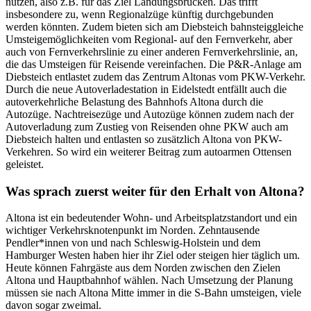
nutzen, also z.B. für das Ziel Landungsbrücken. Das trifft
insbesondere zu, wenn Regionalzüge künftig durchgebunden
werden könnten. Zudem bieten sich am Diebsteich bahnsteiggleiche
Umsteigemöglichkeiten vom Regional- auf den Fernverkehr, aber
auch von Fernverkehrslinie zu einer anderen Fernverkehrslinie, an,
die das Umsteigen für Reisende vereinfachen. Die P&R-Anlage am
Diebsteich entlastet zudem das Zentrum Altonas vom PKW-Verkehr.
Durch die neue Autoverladestation in Eidelstedt entfällt auch die
autoverkehrliche Belastung des Bahnhofs Altona durch die
Autozüge. Nachtreisezüge und Autozüge können zudem nach der
Autoverladung zum Zustieg von Reisenden ohne PKW auch am
Diebsteich halten und entlasten so zusätzlich Altona von PKW-
Verkehren. So wird ein weiterer Beitrag zum autoarmen Ottensen
geleistet.
Was sprach zuerst weiter für den Erhalt von Altona?
Altona ist ein bedeutender Wohn- und Arbeitsplatzstandort und ein
wichtiger Verkehrsknotenpunkt im Norden. Zehntausende
Pendler*innen von und nach Schleswig-Holstein und dem
Hamburger Westen haben hier ihr Ziel oder steigen hier täglich um.
Heute können Fahrgäste aus dem Norden zwischen den Zielen
Altona und Hauptbahnhof wählen. Nach Umsetzung der Planung
müssen sie nach Altona Mitte immer in die S-Bahn umsteigen, viele
davon sogar zweimal.