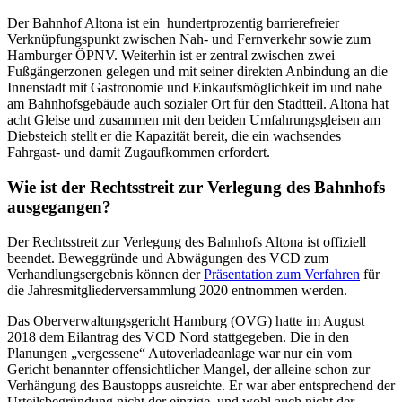
Der Bahnhof Altona ist ein hundertprozentig barrierefreier
Verknüpfungspunkt zwischen Nah- und Fernverkehr sowie zum
Hamburger ÖPNV. Weiterhin ist er zentral zwischen zwei
Fußgängerzonen gelegen und mit seiner direkten Anbindung an die
Innenstadt mit Gastronomie und Einkaufsmöglichkeit im und nahe
am Bahnhofsgebäude auch sozialer Ort für den Stadtteil. Altona hat
acht Gleise und zusammen mit den beiden Umfahrungsgleisen am
Diebsteich stellt er die Kapazität bereit, die ein wachsendes
Fahrgast- und damit Zugaufkommen erfordert.
Wie ist der Rechtsstreit zur Verlegung des Bahnhofs
ausgegangen?
Der Rechtsstreit zur Verlegung des Bahnhofs Altona ist offiziell
beendet. Beweggründe und Abwägungen des VCD zum
Verhandlungsergebnis können der
Präsentation zum Verfahren
für
die Jahresmitgliederversammlung 2020 entnommen werden.
Das Oberverwaltungsgericht Hamburg (OVG) hatte im August
2018 dem Eilantrag des VCD Nord stattgegeben. Die in den
Planungen „vergessene“ Autoverladeanlage war nur ein vom
Gericht benannter offensichtlicher Mangel, der alleine schon zur
Verhängung des Baustopps ausreichte. Er war aber entsprechend der
Urteilsbegründung nicht der einzige, und wohl auch nicht der