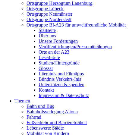
Ortsgruppe Herzogtum Lauenburg
Ortsgruppe Lübeck
Ortsgruppe Neumünster
Ortsgruppe Norderstedt
Ortsgruppe BI-A23 für umweltfreundliche Mobilität
Startseite
Über uns
Unsere Forderungen
Veröffentlichungen/Pressemitteilungen
Orte an der A23
Leserbriefe
Studien/Hintergründe
Glossar
Literatur- und Filmtipps
Bündnis Verkehrs-Inis
Unterstützen & spenden
Kontakt
Impressum & Datenschutz
Themen
Bahn und Bus
Bahnhofsverlegung Altona
Fahrrad
Fußverkehr und Barrierefreiheit
Lebenswerte Städte
Mobilität von Kindern