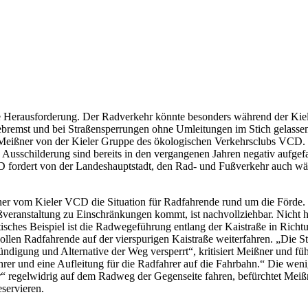
 eine Herausforderung. Der Radverkehr könnte besonders während der K
bremst und bei Straßensperrungen ohne Umleitungen im Stich gelassen
erik Meißner von der Kieler Gruppe des ökologischen Verkehrsclubs VC
usschilderung sind bereits in den vergangenen Jahren negativ aufgef
D fordert von der Landeshauptstadt, den Rad- und Fußverkehr auch w
eißner vom Kieler VCD die Situation für Radfahrende rund um die Förd
eranstaltung zu Einschränkungen kommt, ist nachvollziehbar. Nicht hin
isches Beispiel ist die Radwegeführung entlang der Kaistraße in Richt
ollen Radfahrende auf der vierspurigen Kaistraße weiterfahren. „Die S
igung und Alternative der Weg versperrt“, kritisiert Meißner und fü
hrer und eine Aufleitung für die Radfahrer auf die Fahrbahn.“ Die wen
dler“ regelwidrig auf dem Radweg der Gegenseite fahren, befürchtet M
servieren.