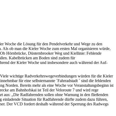
ieler Woche die Lösung für den Pendelverkehr und Wege zu den
. Als ob man die Kieler Woche zum ersten Mal organisieren würde,
D. Ob Hörnbrücke, Düsternbrooker Weg und Kiellinie: Fehlende
allen. Kabelbrücken am Boden sind zudem für
ährend der Kieler Woche und insbesondere auch während der Auf-
e. Viele wichtige Radverkehrswegeverbindungen würden für die Kieler
nehmbar für eine selbsternannte ´Fahrradstadt ´ sind die fehlenden
ung Norden. Bereits mehr als eine Woche vor Veranstaltungsbeginn ist
trecke am Bahnhofskai ist Teil der Veloroute 7 und wird rege
hrt aus: „Die Radfahrenden sollen ohne Warnung in den fließenden
ig einladende Situation für Radfahrende dürfte zudem dazu führen,
eißner. Der VCD fordert deshalb während der Sperrung des Radwegs