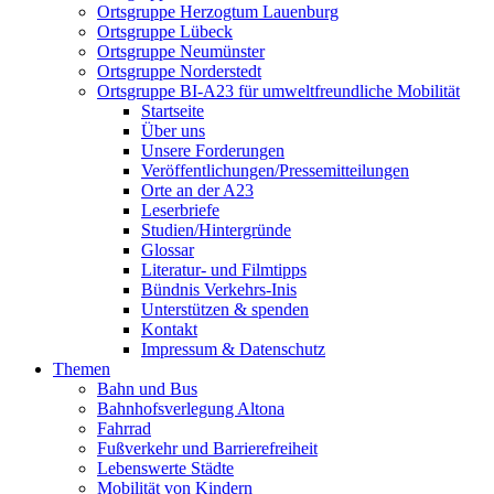
Ortsgruppe Herzogtum Lauenburg
Ortsgruppe Lübeck
Ortsgruppe Neumünster
Ortsgruppe Norderstedt
Ortsgruppe BI-A23 für umweltfreundliche Mobilität
Startseite
Über uns
Unsere Forderungen
Veröffentlichungen/Pressemitteilungen
Orte an der A23
Leserbriefe
Studien/Hintergründe
Glossar
Literatur- und Filmtipps
Bündnis Verkehrs-Inis
Unterstützen & spenden
Kontakt
Impressum & Datenschutz
Themen
Bahn und Bus
Bahnhofsverlegung Altona
Fahrrad
Fußverkehr und Barrierefreiheit
Lebenswerte Städte
Mobilität von Kindern