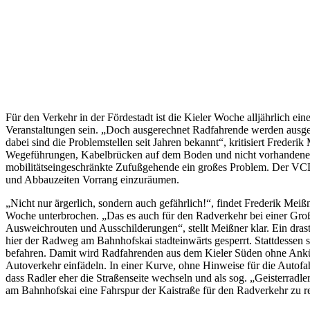
Für den Verkehr in der Fördestadt ist die Kieler Woche alljährlich
Veranstaltungen sein. „Doch ausgerechnet Radfahrende werden ausge
dabei sind die Problemstellen seit Jahren bekannt“, kritisiert Fred
Wegeführungen, Kabelbrücken auf dem Boden und nicht vorhandene A
mobilitätseingeschränkte Zufußgehende ein großes Problem. Der VC
und Abbauzeiten Vorrang einzuräumen.
„Nicht nur ärgerlich, sondern auch gefährlich!“, findet Frederik M
Woche unterbrochen. „Das es auch für den Radverkehr bei einer Großv
Ausweichrouten und Ausschilderungen“, stellt Meißner klar. Ein drast
hier der Radweg am Bahnhofskai stadteinwärts gesperrt. Stattdessen s
befahren. Damit wird Radfahrenden aus dem Kieler Süden ohne Ankünd
Autoverkehr einfädeln. In einer Kurve, ohne Hinweise für die Autofa
dass Radler eher die Straßenseite wechseln und als sog. „Geisterra
am Bahnhofskai eine Fahrspur der Kaistraße für den Radverkehr zu re