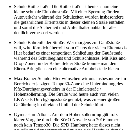
Schule Rothestraße: Die Rothestraße ist heute schon eine
kleine schmale Einbahnstraße. Mit einer Sperrung für den
Autoverkehr während der Schulzeiten würden insbesondere
die gefährlichen Elterntaxis in dieser kleinen Straße entfallen
und somit die Sicherheit und Aufenthaltsqualität für alle
deutlich verbessert werden.
Schule Bahrenfelder Straße: Wer morgens zur Gaußstraße
will, wird förmlich überrollt vom Chaos der vielen Elterntaxis.
Hier bedarf es einer temporären Schließung der Gaußstraße
während des Schulbeginns und Schulschlusses. Mit Kiss-and-
Drop Zonen in der Bahrenfelder Straße könnte man den
Eltern-Bringdiensten eine alternative Anfahrtsstelle bieten.
Max-Brauer-Schule: Hier wünschen wir uns insbesondere im
Bereich der jetzigen Tempo30-Zone eine Unterbindung des
Kfz-Durchgangsverkehrs in der Daimlerstraße /
Hohenzollernring. Die Straße wird heute auch von vielen
LKWs als Durchgangsstraße genutzt, was zu einer großen
Gefährdung im direkten Umfeld der Schule führt.
Gymnasium Altona: Auf dem Hohenzollernring gilt trotz
klarer Vorgabe durch die StVO Novelle von 2016 immer
noch kein Tempo30. Die SPD Hamburg hatte dieses nicht