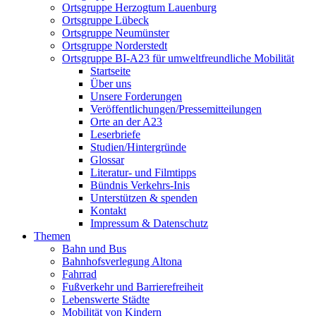
Ortsgruppe Herzogtum Lauenburg
Ortsgruppe Lübeck
Ortsgruppe Neumünster
Ortsgruppe Norderstedt
Ortsgruppe BI-A23 für umweltfreundliche Mobilität
Startseite
Über uns
Unsere Forderungen
Veröffentlichungen/Pressemitteilungen
Orte an der A23
Leserbriefe
Studien/Hintergründe
Glossar
Literatur- und Filmtipps
Bündnis Verkehrs-Inis
Unterstützen & spenden
Kontakt
Impressum & Datenschutz
Themen
Bahn und Bus
Bahnhofsverlegung Altona
Fahrrad
Fußverkehr und Barrierefreiheit
Lebenswerte Städte
Mobilität von Kindern