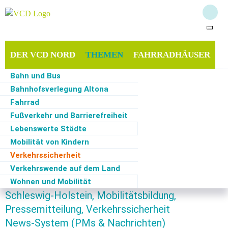
DER VCD NORD
THEMEN
FAHRRADHÄUSER
Bahn und Bus
MITMACHEN & SPENDEN
SERVICE
Bahnhofsverlegung Altona
Fahrrad
Fußverkehr und Barrierefreiheit
Lebenswerte Städte
Start
·
Themen
·
Verkehrssicherheit
·
PM: Tipps vom VCD-Nord zum Schulstart -
"Elterntaxi stehen lassen!"
Mobilität von Kindern
Verkehrssicherheit
Verkehrswende auf dem Land
24.08.2023
Nord, Instagram, VCD Nord: Hamburg und
Wohnen und Mobilität
Schleswig-Holstein, Mobilitätsbildung,
Pressemitteilung, Verkehrssicherheit
News-System (PMs & Nachrichten)