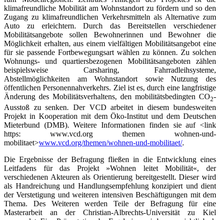
klimafreundliche Mobilität am Wohnstandort zu fördern und so den
Zugang zu klimafreundlichen Verkehrsmitteln als Alternative zum
Auto zu erleichtern. Durch das Bereitstellen verschiedener
Mobilitätsangebote sollen Bewohnerinnen und Bewohner die
Möglichkeit erhalten, aus einem vielfältigen Mobilitätsangebot eine
für sie passende Fortbewegungsart wählen zu können. Zu solchen
Wohnungs- und quartiersbezogenen Mobilitätsangeboten zählen
beispielsweise Carsharing, Fahrradleihsysteme,
Abstellmöglichkeiten am Wohnstandort sowie Nutzung des
öffentlichen Personennahverkehrs. Ziel ist es, durch eine langfristige
Änderung des Mobilitätsverhaltens, den mobilitätsbedingten CO
-
2
Ausstoß zu senken. Der VCD arbeitet in diesem bundesweiten
Projekt in Kooperation mit dem Öko-Institut und dem Deutschen
Mieterbund (DMB). Weitere Informationen finden sie auf <link
https: www.vcd.org themen wohnen-und-
mobilitaet>
www.vcd.org/themen/wohnen-und-mobilitaet/
.
Die Ergebnisse der Befragung fließen in die Entwicklung eines
Leitfadens für das Projekt »Wohnen leitet Mobilität«, der
verschiedenen Akteuren als Orientierung bereitgestellt. Dieser wird
als Handreichung und Handlungsempfehlung konzipiert und dient
der Verstetigung und weiteren intensiven Beschäftigungen mit dem
Thema. Des Weiteren werden Teile der Befragung für eine
Masterarbeit an der Christian-Albrechts-Universität zu Kiel