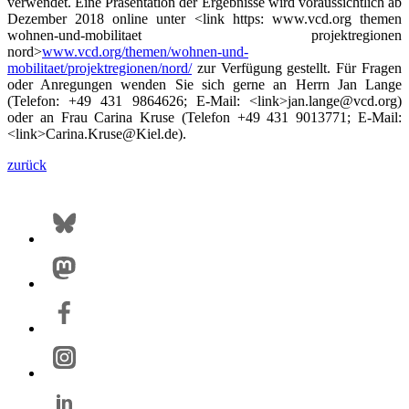
verwendet. Eine Präsentation der Ergebnisse wird voraussichtlich ab
Dezember 2018 online unter <link https: www.vcd.org themen
wohnen-und-mobilitaet projektregionen
nord>
www.vcd.org/themen/wohnen-und-
mobilitaet/projektregionen/nord/
zur Verfügung gestellt. Für Fragen
oder Anregungen wenden Sie sich gerne an Herrn Jan Lange
(Telefon: +49 431 9864626; E-Mail: <link>
jan.lange@vcd.org
)
oder an Frau Carina Kruse (Telefon +49 431 9013771; E-Mail:
<link>
Carina.Kruse@Kiel.de
).
zurück