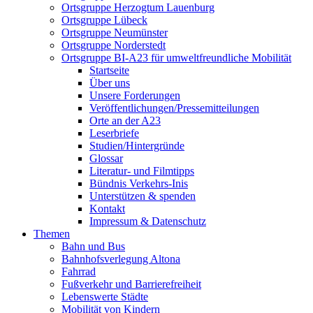
Ortsgruppe Herzogtum Lauenburg
Ortsgruppe Lübeck
Ortsgruppe Neumünster
Ortsgruppe Norderstedt
Ortsgruppe BI-A23 für umweltfreundliche Mobilität
Startseite
Über uns
Unsere Forderungen
Veröffentlichungen/Pressemitteilungen
Orte an der A23
Leserbriefe
Studien/Hintergründe
Glossar
Literatur- und Filmtipps
Bündnis Verkehrs-Inis
Unterstützen & spenden
Kontakt
Impressum & Datenschutz
Themen
Bahn und Bus
Bahnhofsverlegung Altona
Fahrrad
Fußverkehr und Barrierefreiheit
Lebenswerte Städte
Mobilität von Kindern