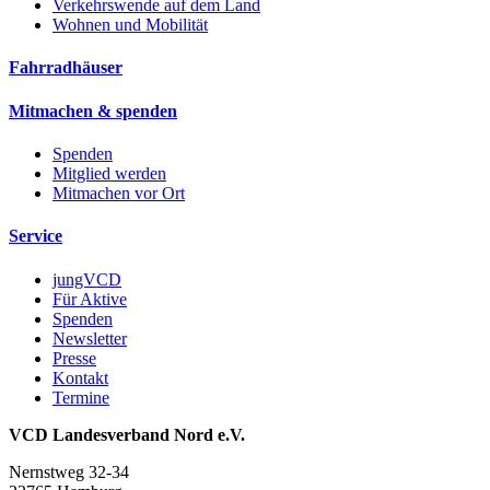
Verkehrswende auf dem Land
Wohnen und Mobilität
Fahrradhäuser
Mitmachen & spenden
Spenden
Mitglied werden
Mitmachen vor Ort
Service
jungVCD
Für Aktive
Spenden
Newsletter
Presse
Kontakt
Termine
VCD Landesverband Nord e.V.
Nernstweg 32-34