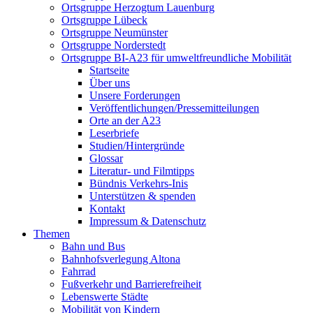
Ortsgruppe Herzogtum Lauenburg
Ortsgruppe Lübeck
Ortsgruppe Neumünster
Ortsgruppe Norderstedt
Ortsgruppe BI-A23 für umweltfreundliche Mobilität
Startseite
Über uns
Unsere Forderungen
Veröffentlichungen/Pressemitteilungen
Orte an der A23
Leserbriefe
Studien/Hintergründe
Glossar
Literatur- und Filmtipps
Bündnis Verkehrs-Inis
Unterstützen & spenden
Kontakt
Impressum & Datenschutz
Themen
Bahn und Bus
Bahnhofsverlegung Altona
Fahrrad
Fußverkehr und Barrierefreiheit
Lebenswerte Städte
Mobilität von Kindern