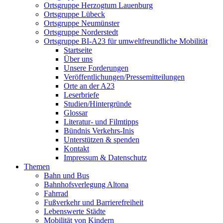
Ortsgruppe Herzogtum Lauenburg
Ortsgruppe Lübeck
Ortsgruppe Neumünster
Ortsgruppe Norderstedt
Ortsgruppe BI-A23 für umweltfreundliche Mobilität
Startseite
Über uns
Unsere Forderungen
Veröffentlichungen/Pressemitteilungen
Orte an der A23
Leserbriefe
Studien/Hintergründe
Glossar
Literatur- und Filmtipps
Bündnis Verkehrs-Inis
Unterstützen & spenden
Kontakt
Impressum & Datenschutz
Themen
Bahn und Bus
Bahnhofsverlegung Altona
Fahrrad
Fußverkehr und Barrierefreiheit
Lebenswerte Städte
Mobilität von Kindern