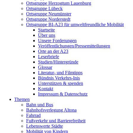
Ortsgruppe Herzogtum Lauenburg
Ortsgruppe Lübeck
Ortsgruppe Neumünster
Ortsgruppe Norderstedt
Ortsgruppe BI-A23 für umweltfreundliche Mobilität
Startseite
Über uns
Unsere Forderungen
Veröffentlichungen/Pressemitteilungen
Orte an der A23
Leserbriefe
Studien/Hintergründe
Glossar
Literatur- und Filmtipps
Bündnis Verkehrs-Inis
Unterstützen & spenden
Kontakt
Impressum & Datenschutz
Themen
Bahn und Bus
Bahnhofsverlegung Altona
Fahrrad
Fußverkehr und Barrierefreiheit
Lebenswerte Städte
Mobilität von Kindern