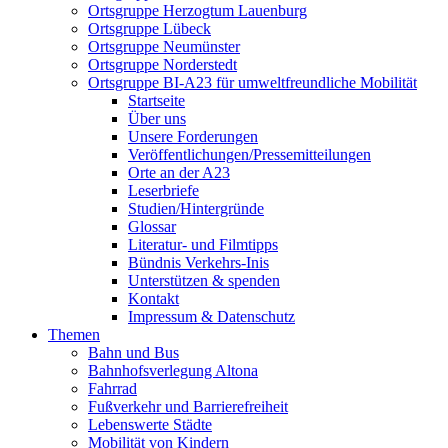
Ortsgruppe Herzogtum Lauenburg
Ortsgruppe Lübeck
Ortsgruppe Neumünster
Ortsgruppe Norderstedt
Ortsgruppe BI-A23 für umweltfreundliche Mobilität
Startseite
Über uns
Unsere Forderungen
Veröffentlichungen/Pressemitteilungen
Orte an der A23
Leserbriefe
Studien/Hintergründe
Glossar
Literatur- und Filmtipps
Bündnis Verkehrs-Inis
Unterstützen & spenden
Kontakt
Impressum & Datenschutz
Themen
Bahn und Bus
Bahnhofsverlegung Altona
Fahrrad
Fußverkehr und Barrierefreiheit
Lebenswerte Städte
Mobilität von Kindern