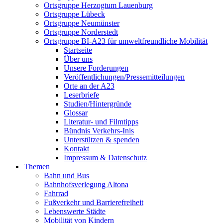
Ortsgruppe Herzogtum Lauenburg
Ortsgruppe Lübeck
Ortsgruppe Neumünster
Ortsgruppe Norderstedt
Ortsgruppe BI-A23 für umweltfreundliche Mobilität
Startseite
Über uns
Unsere Forderungen
Veröffentlichungen/Pressemitteilungen
Orte an der A23
Leserbriefe
Studien/Hintergründe
Glossar
Literatur- und Filmtipps
Bündnis Verkehrs-Inis
Unterstützen & spenden
Kontakt
Impressum & Datenschutz
Themen
Bahn und Bus
Bahnhofsverlegung Altona
Fahrrad
Fußverkehr und Barrierefreiheit
Lebenswerte Städte
Mobilität von Kindern