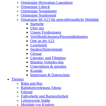
Ortsgruppe Herzogtum Lauenburg
Ortsgruppe Lübeck
Ortsgruppe Neumünster
Ortsgruppe Norderstedt
Ortsgruppe BI-A23 für umweltfreundliche Mobilität
Startseite
Über uns
Unsere Forderungen
Veröffentlichungen/Pressemitteilungen
Orte an der A23
Leserbriefe
Studien/Hintergründe
Glossar
Literatur- und Filmtipps
Bündnis Verkehrs-Inis
Unterstützen & spenden
Kontakt
Impressum & Datenschutz
Themen
Bahn und Bus
Bahnhofsverlegung Altona
Fahrrad
Fußverkehr und Barrierefreiheit
Lebenswerte Städte
Mobilität von Kindern