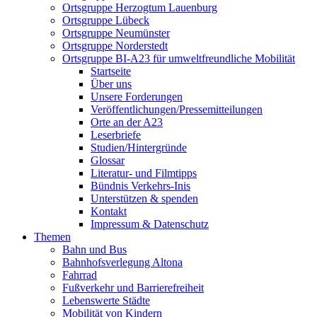
Ortsgruppe Herzogtum Lauenburg
Ortsgruppe Lübeck
Ortsgruppe Neumünster
Ortsgruppe Norderstedt
Ortsgruppe BI-A23 für umweltfreundliche Mobilität
Startseite
Über uns
Unsere Forderungen
Veröffentlichungen/Pressemitteilungen
Orte an der A23
Leserbriefe
Studien/Hintergründe
Glossar
Literatur- und Filmtipps
Bündnis Verkehrs-Inis
Unterstützen & spenden
Kontakt
Impressum & Datenschutz
Themen
Bahn und Bus
Bahnhofsverlegung Altona
Fahrrad
Fußverkehr und Barrierefreiheit
Lebenswerte Städte
Mobilität von Kindern