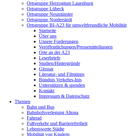
Ortsgruppe Herzogtum Lauenburg
Ortsgruppe Lübeck
Ortsgruppe Neumünster
Ortsgruppe Norderstedt
Ortsgruppe BI-A23 für umweltfreundliche Mobilität
Startseite
Über uns
Unsere Forderungen
Veröffentlichungen/Pressemitteilungen
Orte an der A23
Leserbriefe
Studien/Hintergründe
Glossar
Literatur- und Filmtipps
Bündnis Verkehrs-Inis
Unterstützen & spenden
Kontakt
Impressum & Datenschutz
Themen
Bahn und Bus
Bahnhofsverlegung Altona
Fahrrad
Fußverkehr und Barrierefreiheit
Lebenswerte Städte
Mobilität von Kindern